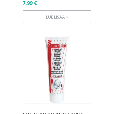
7,99
€
LUE LISÄÄ »