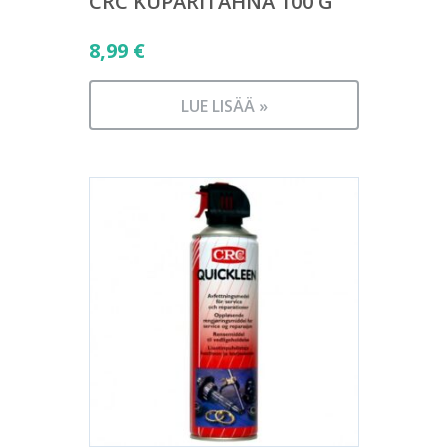
CRC KUPARITAHNA 100 G
8,99
€
LUE LISÄÄ »