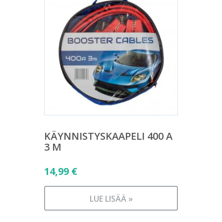
KÄYNNISTYSKAAPELI 400 A
3 M
14,99
€
LUE LISÄÄ »