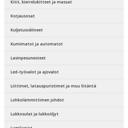
Kitit, kierrelukitteet ja massat
Korjausosat
Kuljetusvälineet
Kumimatot ja automatot
Lasinpesunesteet
Led-työvalot ja ajovalot
Liittimet, latauspuristimet ja muu liitäntä
Lohkolämmittimen johdot
Lukkosulat ja lukkoöljyt
Lumilapiot