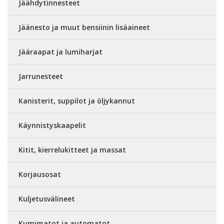
Jäähdytinnesteet
Jäänesto ja muut bensiinin lisäaineet
Jääraapat ja lumiharjat
Jarrunesteet
Kanisterit, suppilot ja öljykannut
Käynnistyskaapelit
Kitit, kierrelukitteet ja massat
Korjausosat
Kuljetusvälineet
Kumimatot ja automatot