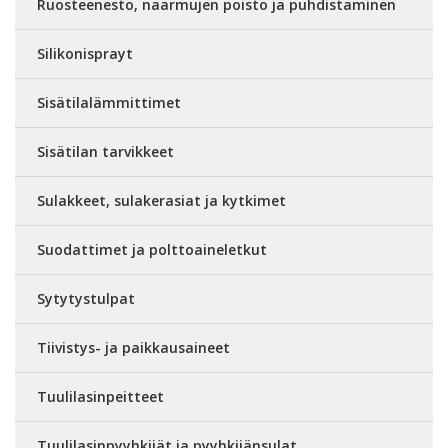
Ruosteenesto, naarmujen poisto ja puhdistaminen
Silikonisprayt
Sisätilalämmittimet
Sisätilan tarvikkeet
Sulakkeet, sulakerasiat ja kytkimet
Suodattimet ja polttoaineletkut
Sytytystulpat
Tiivistys- ja paikkausaineet
Tuulilasinpeitteet
Tuulilasinpyyhkijät ja pyyhkijänsulat