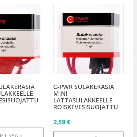
ULAKERASIA
C-PWR SULAKERASIA
LAKKEELLE
MINI
ESISUOJATTU
LATTASULAKKEELLE
ROISKEVESISUOJATTU
2,59
€
UE LISÄÄ »