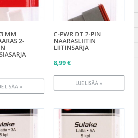
,3 MM
C-PWR DT 2-PIN
ARAS 2-
NAARASLIITIN
EN
LIITINSARJA
SIASARJA
8,99
€
LUE LISÄÄ »
UE LISÄÄ »