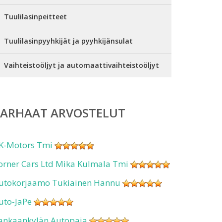
Tuulilasinpeitteet
Tuulilasinpyyhkijät ja pyyhkijänsulat
Vaihteistoöljyt ja automaattivaihteistoöljyt
PARHAAT ARVOSTELUT
K-Motors Tmi
orner Cars Ltd Mika Kulmala Tmi
utokorjaamo Tukiainen Hannu
uto-JaPe
ankaankylän Autopaja