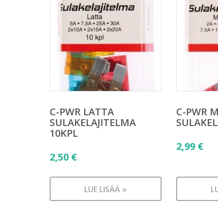
C-PWR LATTA
C-PWR M
SULAKELAJITELMA
SULAKEL
10KPL
2,99
€
2,50
€
LUE LISÄÄ »
L