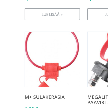
LUE LISÄÄ »
L
M+ SULAKERASIA
MEGALI
PÄÄVIRT