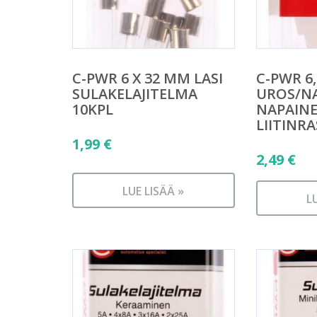
C-PWR 6 X 32 MM LASI
C-PWR 6
SULAKELAJITELMA
UROS/NA
10KPL
NAPAIN
LIITINRA
1,99
€
2,49
€
LUE LISÄÄ »
L