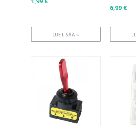
1,99
€
6,99
€
LUE LISÄÄ »
L