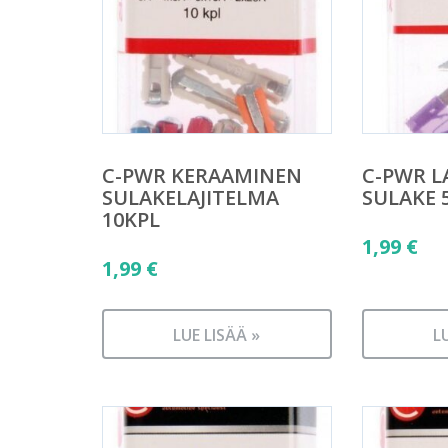
C-PWR KERAAMINEN
C-PWR L
SULAKELAJITELMA
SULAKE 
10KPL
1,99
€
1,99
€
LUE LISÄÄ »
L