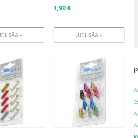
1,99
€
UE LISÄÄ »
LUE LISÄÄ »
A
C
A
A
K