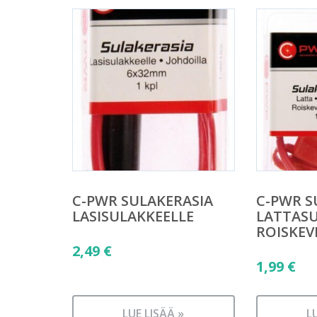
C-PWR SULAKERASIA
C-PWR S
LASISULAKKEELLE
LATTASU
ROISKEV
2,49
€
1,99
€
LUE LISÄÄ »
L