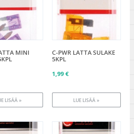
ATTA MINI
C-PWR LATTA SULAKE
5KPL
5KPL
1,99
€
UE LISÄÄ »
LUE LISÄÄ »