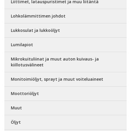
Liittimet, latauspuristimet ja muu liitäntä
Lohkolämmittimen johdot
Lukkosulat ja lukkoöljyt
Lumilapiot
Mikrokuituliinat ja muut auton kuivaus- ja
kiillotusvälineet
Monitoimiöljyt, sprayt ja muut voiteluaineet
Moottoriöljyt
Muut
Öljyt