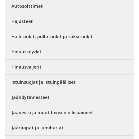
Autosoittimet
Hajusteet
Hallitunkit, pullotunkit ja saksitunkit
Hinausköydet
Hinausvaijerit
Istuinsuojat ja istuinpäälliset
Jäähdytinnesteet
Jäänesto ja muut bensiinin lisäaineet
Jääraapat ja lumiharjat