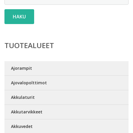
HAKU
TUOTEALUEET
Ajorampit
Ajovalopolttimot
Akkulaturit
Akkutarvikkeet
Akkuvedet