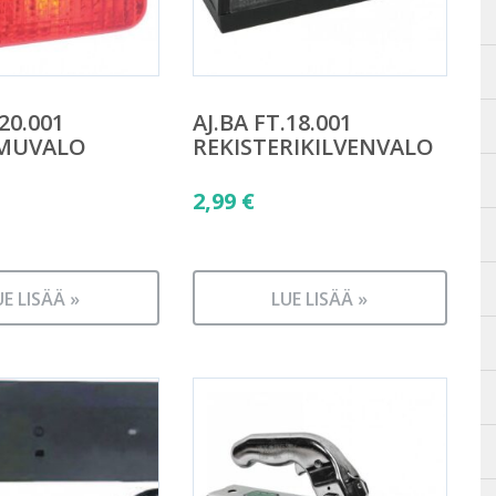
.20.001
AJ.BA FT.18.001
MUVALO
REKISTERIKILVENVALO
2,99
€
UE LISÄÄ »
LUE LISÄÄ »