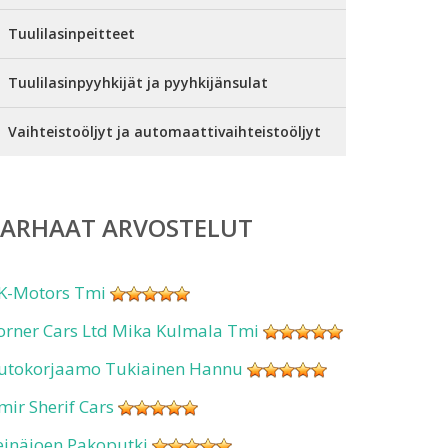
Tuulilasinpeitteet
Tuulilasinpyyhkijät ja pyyhkijänsulat
Vaihteistoöljyt ja automaattivaihteistoöljyt
PARHAAT ARVOSTELUT
K-Motors Tmi
orner Cars Ltd Mika Kulmala Tmi
utokorjaamo Tukiainen Hannu
mir Sherif Cars
einäjoen Pakoputki