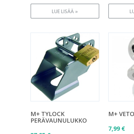
LUE LISÄÄ »
L
M+ TYLOCK
M+ VET
PERÄVAUNULUKKO
7,99
€