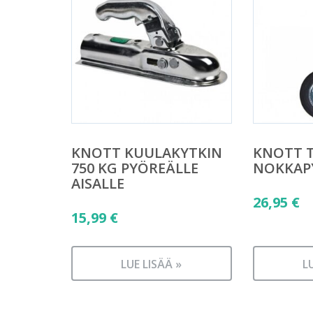
KNOTT KUULAKYTKIN
KNOTT T
750 KG PYÖREÄLLE
NOKKAP
AISALLE
26,95
€
15,99
€
LUE LISÄÄ »
L