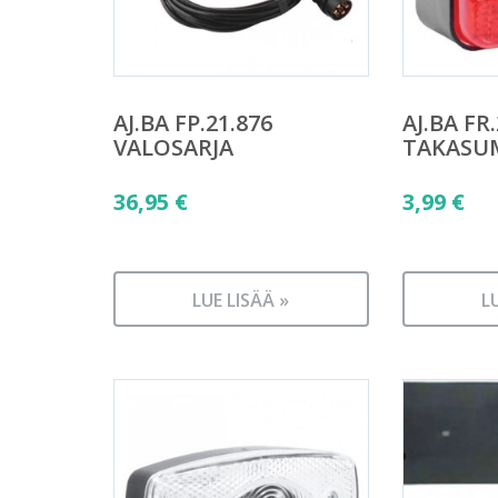
AJ.BA FP.21.876
AJ.BA FR
VALOSARJA
TAKASU
36,95
€
3,99
€
LUE LISÄÄ »
L