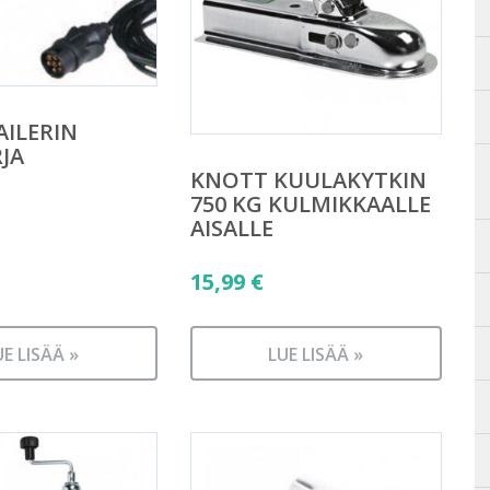
AILERIN
JA
KNOTT KUULAKYTKIN
750 KG KULMIKKAALLE
AISALLE
15,99
€
UE LISÄÄ »
LUE LISÄÄ »