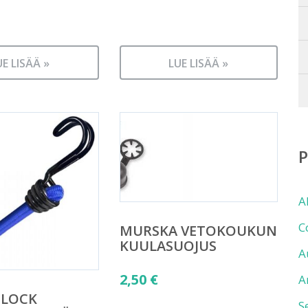
UE LISÄÄ »
LUE LISÄÄ »
A
C
MURSKA VETOKOUKUN
KUULASUOJUS
A
2,50
€
A
-LOCK
S