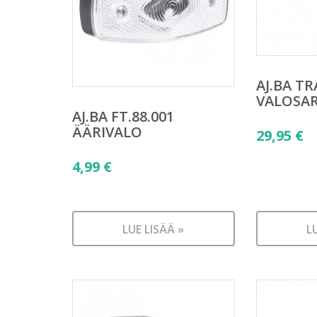
AJ.BA TR
VALOSAR
AJ.BA FT.88.001
ÄÄRIVALO
29,95
€
4,99
€
LUE LISÄÄ »
L