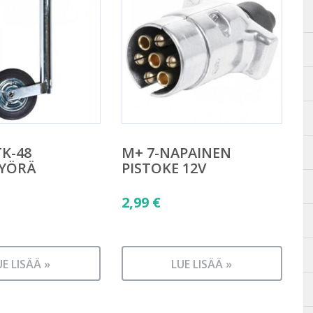
K-48
M+ 7-NAPAINEN
YÖRÄ
PISTOKE 12V
2,99
€
UE LISÄÄ »
LUE LISÄÄ »