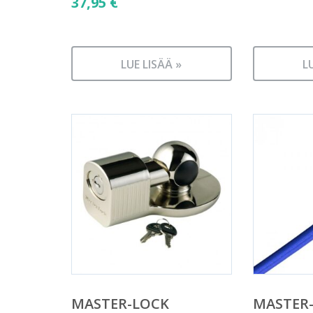
37,95
€
LUE LISÄÄ »
L
MASTER-LOCK
MASTER