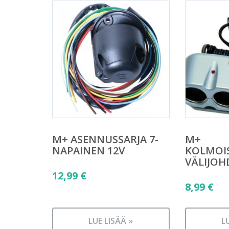
M+ ASENNUSSARJA 7-
M+
NAPAINEN 12V
KOLMOIS
VÄLIJOH
12,99
€
8,99
€
LUE LISÄÄ »
L