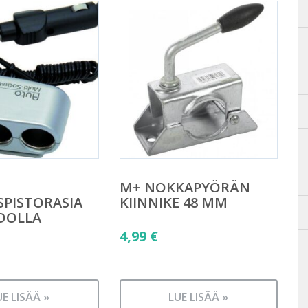
M+ NOKKAPYÖRÄN
PISTORASIA
KIINNIKE 48 MM
DOLLA
4,99
€
UE LISÄÄ »
LUE LISÄÄ »