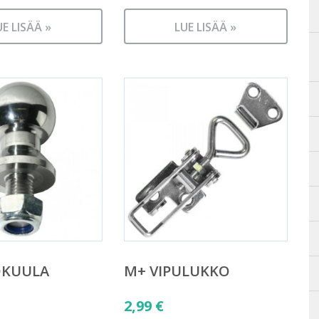
UE LISÄÄ »
LUE LISÄÄ »
OKUULA
M+ VIPULUKKO
2,99
€