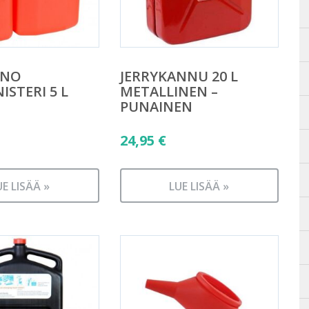
INO
JERRYKANNU 20 L
ISTERI 5 L
METALLINEN –
PUNAINEN
24,95
€
UE LISÄÄ »
LUE LISÄÄ »