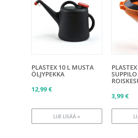
PLASTEX 10 L MUSTA
PLASTEX
ÖLJYPEKKA
SUPPILO
ROISKES
12,99
€
3,99
€
LUE LISÄÄ »
L