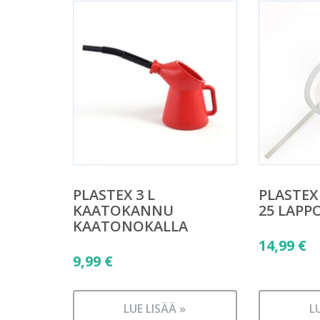
PLASTEX 3 L
PLASTE
KAATOKANNU
25 LAP
KAATONOKALLA
14,99
€
9,99
€
LUE LISÄÄ »
L