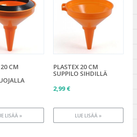
 20 CM
PLASTEX 20 CM
SUPPILO SIHDILLÄ
UOJALLA
2,99
€
UE LISÄÄ »
LUE LISÄÄ »