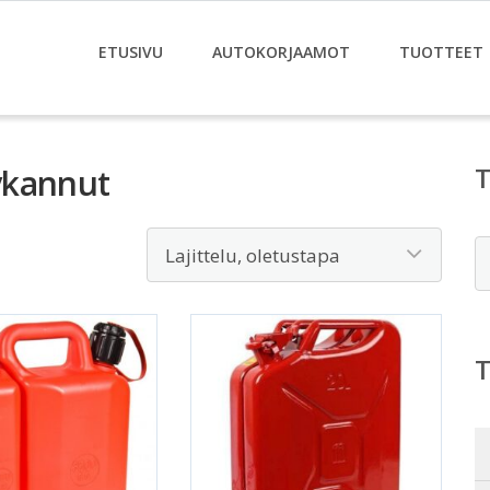
ETUSIVU
AUTOKORJAAMOT
TUOTTEET
jykannut
E