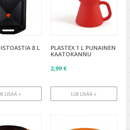
ISTOASTIA 8 L
PLASTEX 1 L PUNAINEN
KAATOKANNU
2,99
€
UE LISÄÄ »
LUE LISÄÄ »