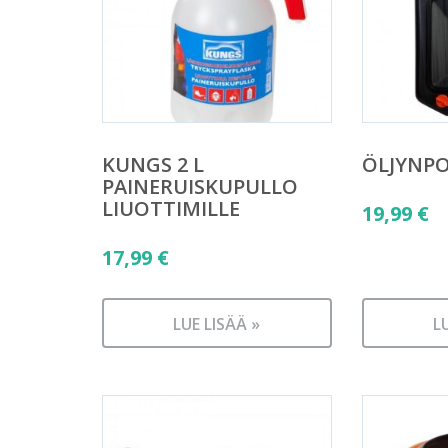
KUNGS 2 L
ÖLJYNPO
PAINERUISKUPULLO
LIUOTTIMILLE
19,99
€
17,99
€
LUE LISÄÄ »
L