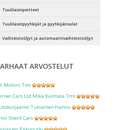
Tuulilasinpeitteet
Tuulilasinpyyhkijät ja pyyhkijänsulat
Vaihteistoöljyt ja automaattivaihteistoöljyt
PARHAAT ARVOSTELUT
K-Motors Tmi
orner Cars Ltd Mika Kulmala Tmi
utokorjaamo Tukiainen Hannu
mir Sherif Cars
einäjoen Pakoputki