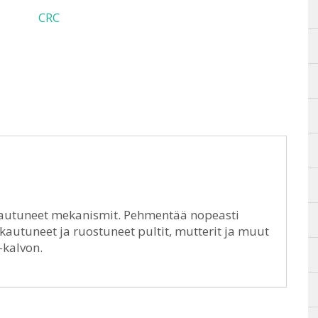
CRC
eikkautuneet mekanismit. Pehmentää nopeasti
kkautuneet ja ruostuneet pultit, mutterit ja muut
-kalvon.