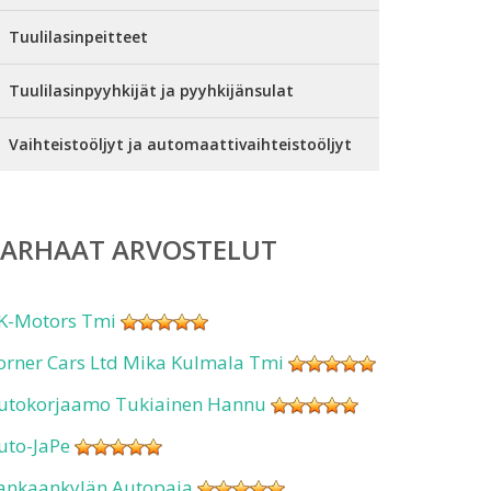
Tuulilasinpeitteet
Tuulilasinpyyhkijät ja pyyhkijänsulat
Vaihteistoöljyt ja automaattivaihteistoöljyt
PARHAAT ARVOSTELUT
K-Motors Tmi
orner Cars Ltd Mika Kulmala Tmi
utokorjaamo Tukiainen Hannu
uto-JaPe
ankaankylän Autopaja