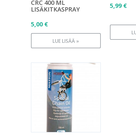
CRC 400 ML
5,99
€
LISÄKITKASPRAY
5,00
€
L
LUE LISÄÄ »