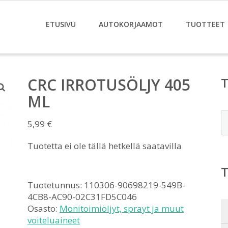
ETUSIVU
AUTOKORJAAMOT
TUOTTEET
CRC IRROTUSÖLJY 405
ML
E
5,99
€
Tuotetta ei ole tällä hetkellä saatavilla
Tuotetunnus:
110306-90698219-549B-
4CB8-AC90-02C31FD5C046
Osasto:
Monitoimiöljyt, sprayt ja muut
voiteluaineet