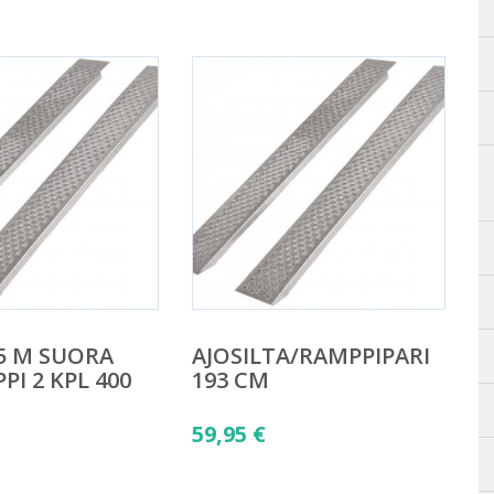
,5 M SUORA
AJOSILTA/RAMPPIPARI
PI 2 KPL 400
193 CM
59,95
€