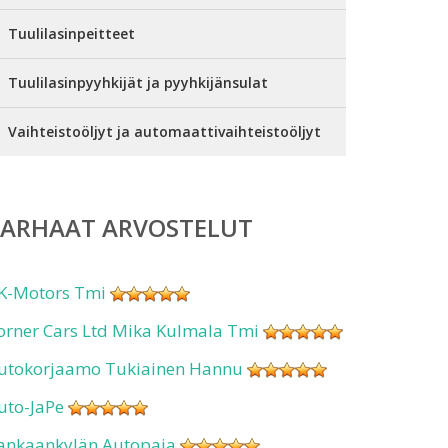
Tuulilasinpeitteet
Tuulilasinpyyhkijät ja pyyhkijänsulat
Vaihteistoöljyt ja automaattivaihteistoöljyt
PARHAAT ARVOSTELUT
K-Motors Tmi
orner Cars Ltd Mika Kulmala Tmi
utokorjaamo Tukiainen Hannu
uto-JaPe
ankaankylän Autopaja