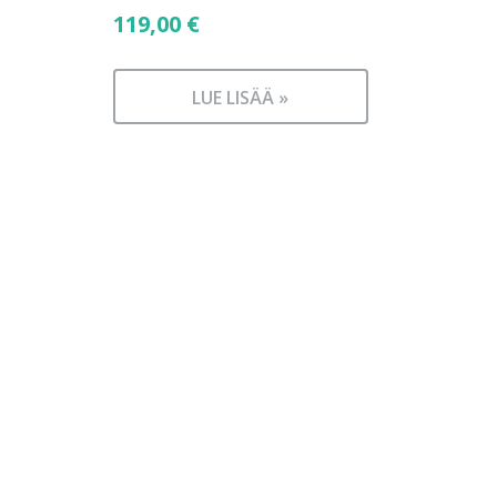
119,00
€
LUE LISÄÄ »