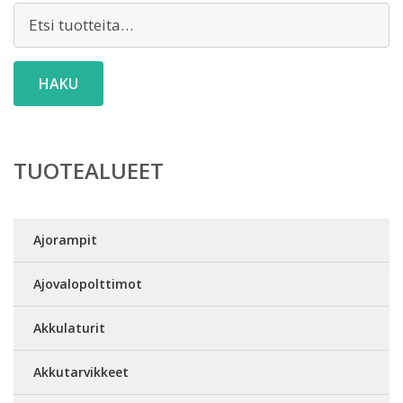
Etsi:
HAKU
TUOTEALUEET
Ajorampit
Ajovalopolttimot
Akkulaturit
Akkutarvikkeet