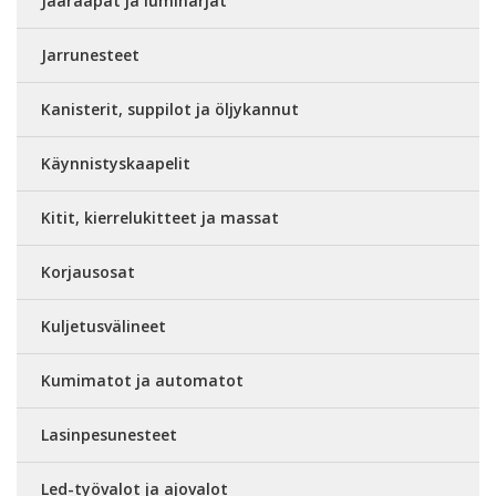
Jääraapat ja lumiharjat
Jarrunesteet
Kanisterit, suppilot ja öljykannut
Käynnistyskaapelit
Kitit, kierrelukitteet ja massat
Korjausosat
Kuljetusvälineet
Kumimatot ja automatot
Lasinpesunesteet
Led-työvalot ja ajovalot