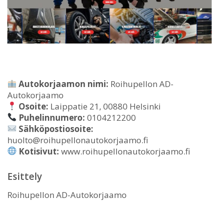
Autokorjaamon nimi:
Roihupellon AD-
Autokorjaamo
Osoite:
Laippatie 21, 00880 Helsinki
Puhelinnumero:
0104212200
Sähköpostiosoite:
huolto@roihupellonautokorjaamo.fi
Kotisivut:
www.roihupellonautokorjaamo.fi
Esittely
Roihupellon AD-Autokorjaamo