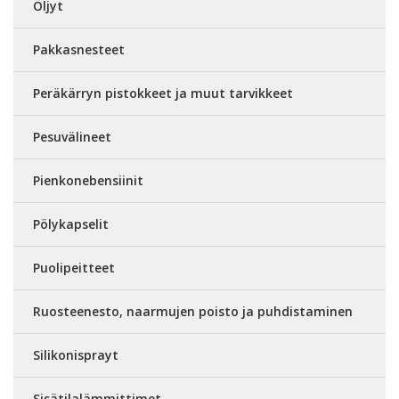
Öljyt
Pakkasnesteet
Peräkärryn pistokkeet ja muut tarvikkeet
Pesuvälineet
Pienkonebensiinit
Pölykapselit
Puolipeitteet
Ruosteenesto, naarmujen poisto ja puhdistaminen
Silikonisprayt
Sisätilalämmittimet