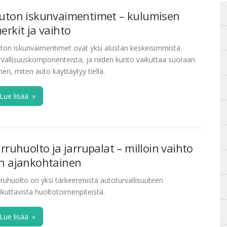
uton iskunvaimentimet – kulumisen
erkit ja vaihto
ton iskunvaimentimet ovat yksi alustan keskeisimmistä
rvallisuuskomponenteista, ja niiden kunto vaikuttaa suoraan
ihen, miten auto käyttäytyy tiellä.
Lue lisää
»
arruhuolto ja jarrupalat – milloin vaihto
n ajankohtainen
rruhuolto on yksi tärkeimmistä autoturvallisuuteen
ikuttavista huoltotoimenpiteistä.
Lue lisää
»