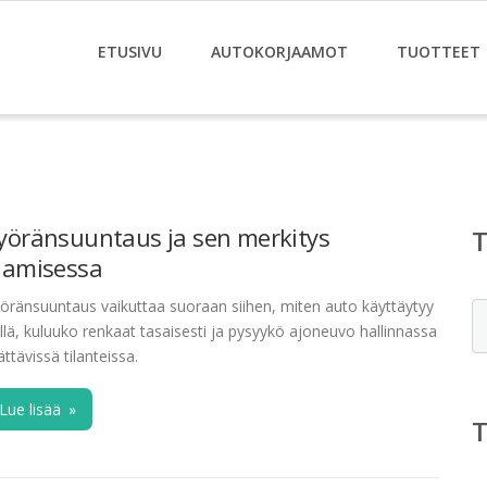
ETUSIVU
AUTOKORJAAMOT
TUOTTEET
yöränsuuntaus ja sen merkitys
jamisessa
öränsuuntaus vaikuttaa suoraan siihen, miten auto käyttäytyy
E
ellä, kuluuko renkaat tasaisesti ja pysyykö ajoneuvo hallinnassa
lättävissä tilanteissa.
Lue lisää
»