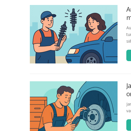
A
m
Au
tu
si
J
o
Ja
va