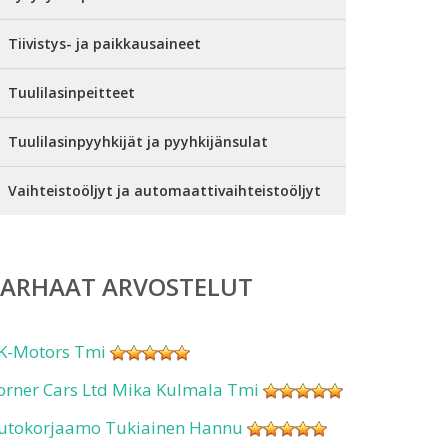
Tiivistys- ja paikkausaineet
Tuulilasinpeitteet
Tuulilasinpyyhkijät ja pyyhkijänsulat
Vaihteistoöljyt ja automaattivaihteistoöljyt
PARHAAT ARVOSTELUT
K-Motors Tmi
orner Cars Ltd Mika Kulmala Tmi
utokorjaamo Tukiainen Hannu