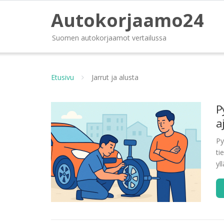
Autokorjaamo24
Suomen autokorjaamot vertailussa
Etusivu
Jarrut ja alusta
P
a
Py
ti
yl