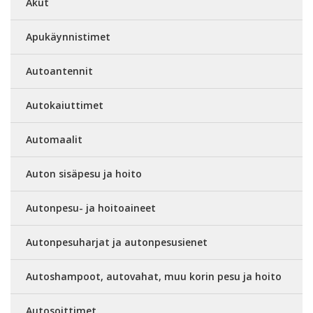
Akut
Apukäynnistimet
Autoantennit
Autokaiuttimet
Automaalit
Auton sisäpesu ja hoito
Autonpesu- ja hoitoaineet
Autonpesuharjat ja autonpesusienet
Autoshampoot, autovahat, muu korin pesu ja hoito
Autosoittimet