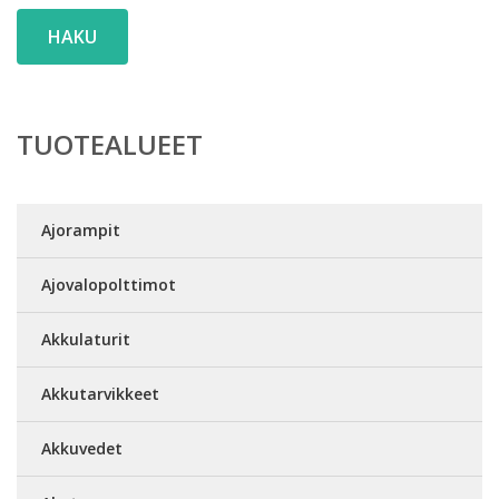
HAKU
TUOTEALUEET
Ajorampit
Ajovalopolttimot
Akkulaturit
Akkutarvikkeet
Akkuvedet