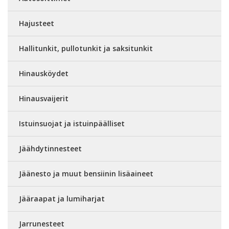
Hajusteet
Hallitunkit, pullotunkit ja saksitunkit
Hinausköydet
Hinausvaijerit
Istuinsuojat ja istuinpäälliset
Jäähdytinnesteet
Jäänesto ja muut bensiinin lisäaineet
Jääraapat ja lumiharjat
Jarrunesteet