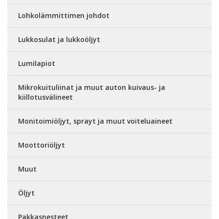
Lohkolämmittimen johdot
Lukkosulat ja lukkoöljyt
Lumilapiot
Mikrokuituliinat ja muut auton kuivaus- ja
kiillotusvälineet
Monitoimiöljyt, sprayt ja muut voiteluaineet
Moottoriöljyt
Muut
Öljyt
Pakkasnesteet