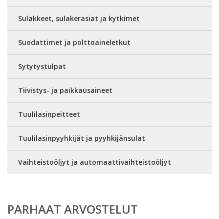
Sulakkeet, sulakerasiat ja kytkimet
Suodattimet ja polttoaineletkut
Sytytystulpat
Tiivistys- ja paikkausaineet
Tuulilasinpeitteet
Tuulilasinpyyhkijät ja pyyhkijänsulat
Vaihteistoöljyt ja automaattivaihteistoöljyt
PARHAAT ARVOSTELUT