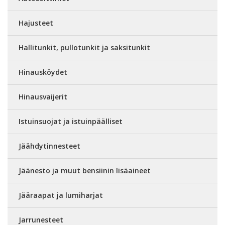
Hajusteet
Hallitunkit, pullotunkit ja saksitunkit
Hinausköydet
Hinausvaijerit
Istuinsuojat ja istuinpäälliset
Jäähdytinnesteet
Jäänesto ja muut bensiinin lisäaineet
Jääraapat ja lumiharjat
Jarrunesteet