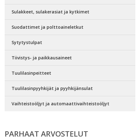
Sulakkeet, sulakerasiat ja kytkimet
Suodattimet ja polttoaineletkut
Sytytystulpat
Tiivistys- ja paikkausaineet
Tuulilasinpeitteet
Tuulilasinpyyhkijät ja pyyhkijänsulat
Vaihteistoöljyt ja automaattivaihteistoöljyt
PARHAAT ARVOSTELUT