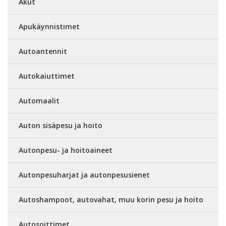
Akut
Apukäynnistimet
Autoantennit
Autokaiuttimet
Automaalit
Auton sisäpesu ja hoito
Autonpesu- ja hoitoaineet
Autonpesuharjat ja autonpesusienet
Autoshampoot, autovahat, muu korin pesu ja hoito
Autosoittimet