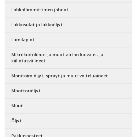
Lohkolämmittimen johdot
Lukkosulat ja lukkoöljyt
Lumilapiot
Mikrokuituliinat ja muut auton kuivaus- ja
kiillotusvälineet
Monitoimiöljyt, sprayt ja muut voiteluaineet
Moottoriöljyt
Muut
Öljyt
Pakkasnesteet