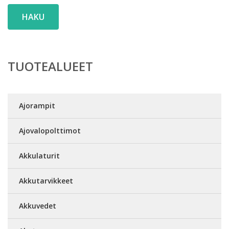
HAKU
TUOTEALUEET
Ajorampit
Ajovalopolttimot
Akkulaturit
Akkutarvikkeet
Akkuvedet