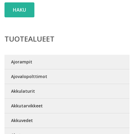
HAKU
TUOTEALUEET
Ajorampit
Ajovalopolttimot
Akkulaturit
Akkutarvikkeet
Akkuvedet