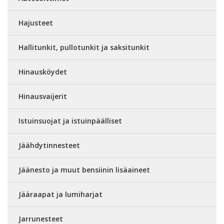
Hajusteet
Hallitunkit, pullotunkit ja saksitunkit
Hinausköydet
Hinausvaijerit
Istuinsuojat ja istuinpäälliset
Jäähdytinnesteet
Jäänesto ja muut bensiinin lisäaineet
Jääraapat ja lumiharjat
Jarrunesteet