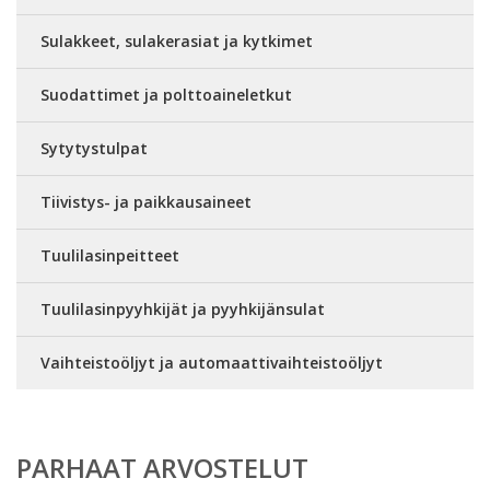
Sulakkeet, sulakerasiat ja kytkimet
Suodattimet ja polttoaineletkut
Sytytystulpat
Tiivistys- ja paikkausaineet
Tuulilasinpeitteet
Tuulilasinpyyhkijät ja pyyhkijänsulat
Vaihteistoöljyt ja automaattivaihteistoöljyt
PARHAAT ARVOSTELUT