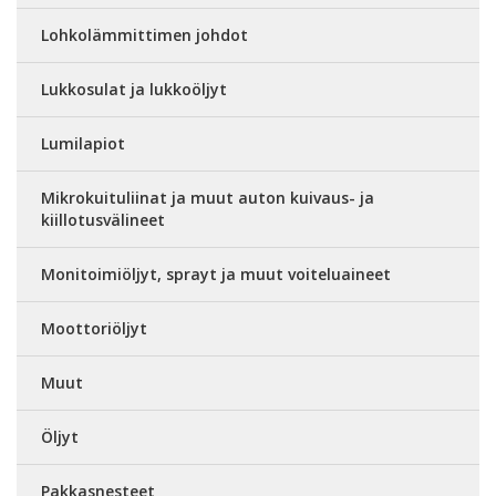
Lohkolämmittimen johdot
Lukkosulat ja lukkoöljyt
Lumilapiot
Mikrokuituliinat ja muut auton kuivaus- ja
kiillotusvälineet
Monitoimiöljyt, sprayt ja muut voiteluaineet
Moottoriöljyt
Muut
Öljyt
Pakkasnesteet