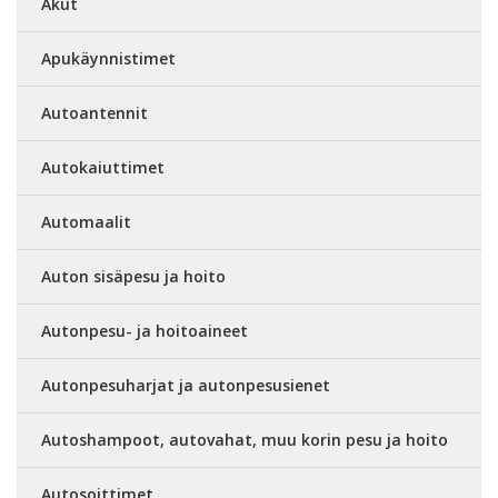
Akut
Apukäynnistimet
Autoantennit
Autokaiuttimet
Automaalit
Auton sisäpesu ja hoito
Autonpesu- ja hoitoaineet
Autonpesuharjat ja autonpesusienet
Autoshampoot, autovahat, muu korin pesu ja hoito
Autosoittimet