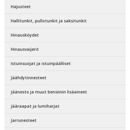
Hajusteet
Hallitunkit, pullotunkit ja saksitunkit
Hinausköydet
Hinausvaijerit
Istuinsuojat ja istuinpäälliset
Jäähdytinnesteet
Jäänesto ja muut bensiinin lisäaineet
Jääraapat ja lumiharjat
Jarrunesteet