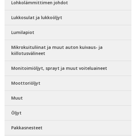
Lohkolämmittimen johdot
Lukkosulat ja lukkoöljyt
Lumilapiot
Mikrokuituliinat ja muut auton kuivaus- ja
kiillotusvälineet
Monitoimiöljyt, sprayt ja muut voiteluaineet
Moottoriöljyt
Muut
Öljyt
Pakkasnesteet