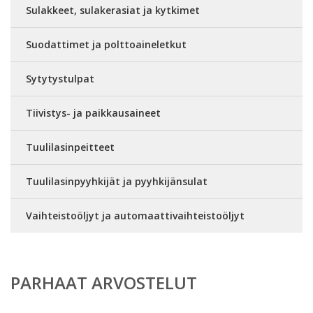
Sulakkeet, sulakerasiat ja kytkimet
Suodattimet ja polttoaineletkut
Sytytystulpat
Tiivistys- ja paikkausaineet
Tuulilasinpeitteet
Tuulilasinpyyhkijät ja pyyhkijänsulat
Vaihteistoöljyt ja automaattivaihteistoöljyt
PARHAAT ARVOSTELUT