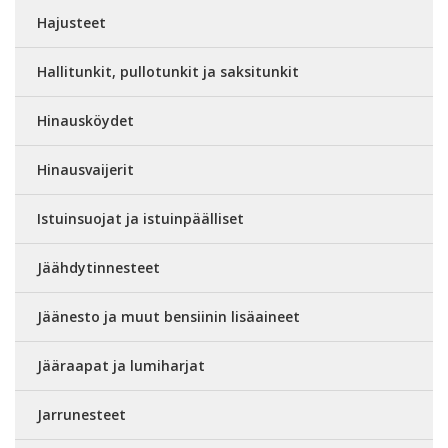
Hajusteet
Hallitunkit, pullotunkit ja saksitunkit
Hinausköydet
Hinausvaijerit
Istuinsuojat ja istuinpäälliset
Jäähdytinnesteet
Jäänesto ja muut bensiinin lisäaineet
Jääraapat ja lumiharjat
Jarrunesteet