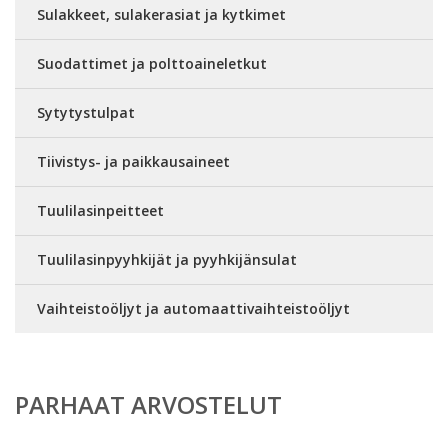
Sulakkeet, sulakerasiat ja kytkimet
Suodattimet ja polttoaineletkut
Sytytystulpat
Tiivistys- ja paikkausaineet
Tuulilasinpeitteet
Tuulilasinpyyhkijät ja pyyhkijänsulat
Vaihteistoöljyt ja automaattivaihteistoöljyt
PARHAAT ARVOSTELUT