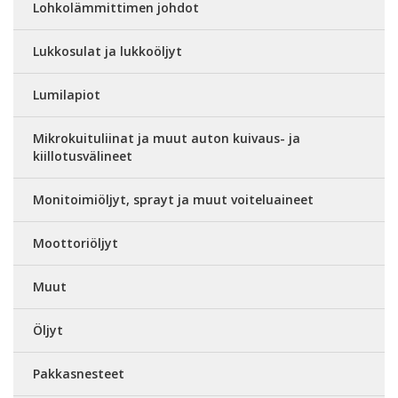
Lohkolämmittimen johdot
Lukkosulat ja lukkoöljyt
Lumilapiot
Mikrokuituliinat ja muut auton kuivaus- ja
kiillotusvälineet
Monitoimiöljyt, sprayt ja muut voiteluaineet
Moottoriöljyt
Muut
Öljyt
Pakkasnesteet