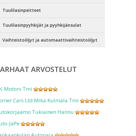
Tuulilasinpeitteet
Tuulilasinpyyhkijät ja pyyhkijänsulat
Vaihteistoöljyt ja automaattivaihteistoöljyt
PARHAAT ARVOSTELUT
K-Motors Tmi
orner Cars Ltd Mika Kulmala Tmi
utokorjaamo Tukiainen Hannu
uto-JaPe
ankaankylän Autopaja