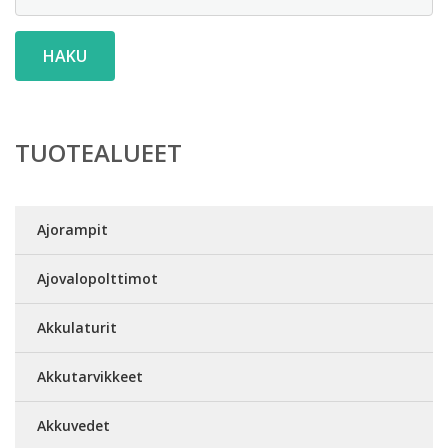
HAKU
TUOTEALUEET
Ajorampit
Ajovalopolttimot
Akkulaturit
Akkutarvikkeet
Akkuvedet