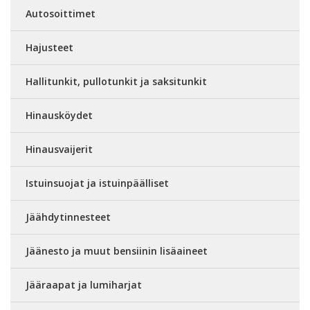
Autosoittimet
Hajusteet
Hallitunkit, pullotunkit ja saksitunkit
Hinausköydet
Hinausvaijerit
Istuinsuojat ja istuinpäälliset
Jäähdytinnesteet
Jäänesto ja muut bensiinin lisäaineet
Jääraapat ja lumiharjat