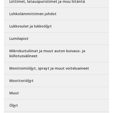
Liittimet, latauspuristimet ja muu liitäntä
Lohkolämmittimen johdot
Lukkosulat ja lukkoöljyt
Lumilapiot
Mikrokuituliinat ja muut auton kuivaus- ja
kiillotusvälineet
Monitoimiöljyt, sprayt ja muut voiteluaineet
Moottoriöljyt
Muut
Öljyt