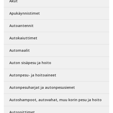
Akut
Apukäynnistimet
Autoantennit
Autokaiuttimet
Automaalit
Auton sisäpesu ja hoito
Autonpesu- ja hoitoaineet
Autonpesuharjat ja autonpesusienet
Autoshampoot, autovahat, muu korin pesu ja hoito
Autosoittimet