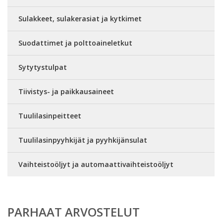
Sulakkeet, sulakerasiat ja kytkimet
Suodattimet ja polttoaineletkut
Sytytystulpat
Tiivistys- ja paikkausaineet
Tuulilasinpeitteet
Tuulilasinpyyhkijät ja pyyhkijänsulat
Vaihteistoöljyt ja automaattivaihteistoöljyt
PARHAAT ARVOSTELUT