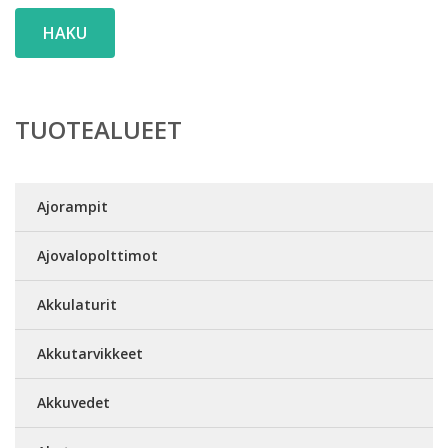
HAKU
TUOTEALUEET
Ajorampit
Ajovalopolttimot
Akkulaturit
Akkutarvikkeet
Akkuvedet