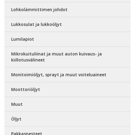
Lohkolämmittimen johdot
Lukkosulat ja lukkoöljyt
Lumilapiot
Mikrokuituliinat ja muut auton kuivaus- ja
kiillotusvälineet
Monitoimiöljyt, sprayt ja muut voiteluaineet
Moottoriöljyt
Muut
Öljyt
Pakkasnesteet