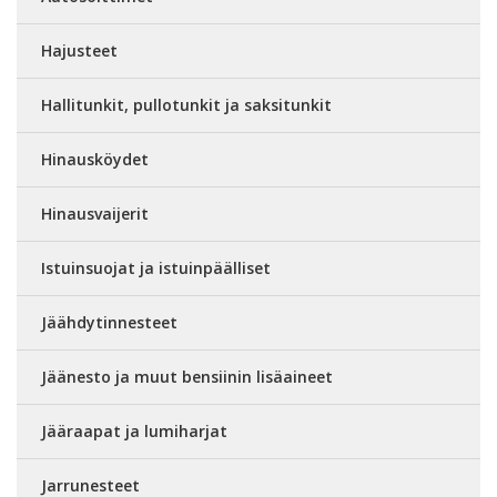
Hajusteet
Hallitunkit, pullotunkit ja saksitunkit
Hinausköydet
Hinausvaijerit
Istuinsuojat ja istuinpäälliset
Jäähdytinnesteet
Jäänesto ja muut bensiinin lisäaineet
Jääraapat ja lumiharjat
Jarrunesteet