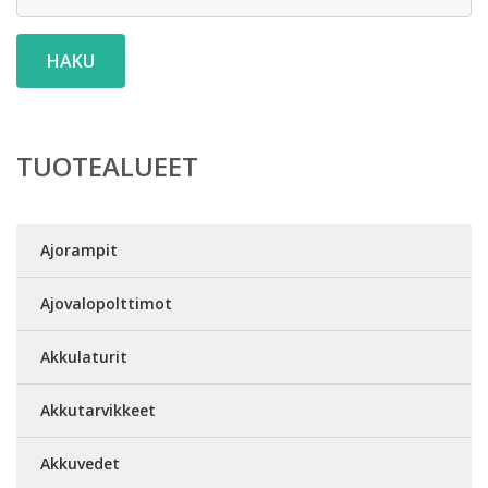
HAKU
TUOTEALUEET
Ajorampit
Ajovalopolttimot
Akkulaturit
Akkutarvikkeet
Akkuvedet