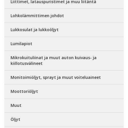
Liittimet, latauspuristimet ja muu liitäntä
Lohkolämmittimen johdot
Lukkosulat ja lukkoöljyt
Lumilapiot
Mikrokuituliinat ja muut auton kuivaus- ja
kiillotusvälineet
Monitoimiöljyt, sprayt ja muut voiteluaineet
Moottoriöljyt
Muut
Öljyt