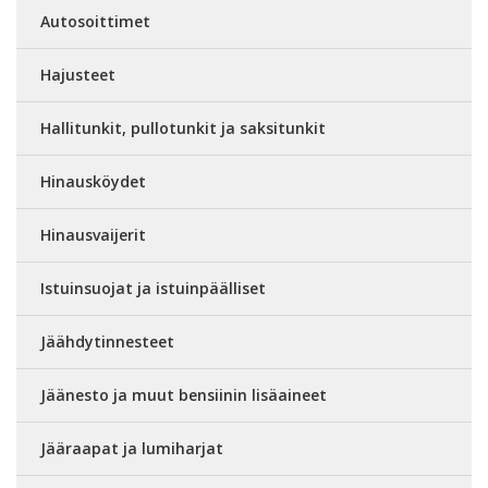
Autosoittimet
Hajusteet
Hallitunkit, pullotunkit ja saksitunkit
Hinausköydet
Hinausvaijerit
Istuinsuojat ja istuinpäälliset
Jäähdytinnesteet
Jäänesto ja muut bensiinin lisäaineet
Jääraapat ja lumiharjat