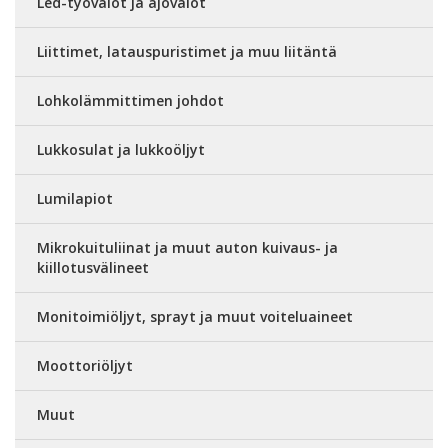
Led-työvalot ja ajovalot
Liittimet, latauspuristimet ja muu liitäntä
Lohkolämmittimen johdot
Lukkosulat ja lukkoöljyt
Lumilapiot
Mikrokuituliinat ja muut auton kuivaus- ja
kiillotusvälineet
Monitoimiöljyt, sprayt ja muut voiteluaineet
Moottoriöljyt
Muut