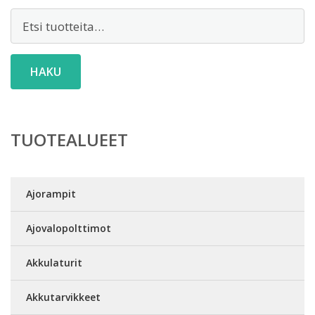
Etsi:
HAKU
TUOTEALUEET
Ajorampit
Ajovalopolttimot
Akkulaturit
Akkutarvikkeet