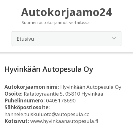
Autokorjaamo24
Suomen autokorjaamot vertailussa
Hyvinkään Autopesula Oy
Autokorjaamon nimi:
Hyvinkään Autopesula Oy
Osoite:
Ratatöyrääntie 5, 05810 Hyvinkää
Puhelinnumero:
0405178690
Sähköpostiosoite:
hannele.tuiskuluoto@autopesula.cc
Kotisivut:
www.hyvinkaanautopesula.fi