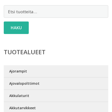
Etsi:
HAKU
TUOTEALUEET
Ajorampit
Ajovalopolttimot
Akkulaturit
Akkutarvikkeet