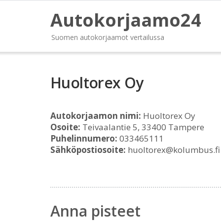
Autokorjaamo24
Suomen autokorjaamot vertailussa
Huoltorex Oy
Autokorjaamon nimi:
Huoltorex Oy
Osoite:
Teivaalantie 5, 33400 Tampere
Puhelinnumero:
033465111
Sähköpostiosoite:
huoltorex@kolumbus.fi
Anna pisteet