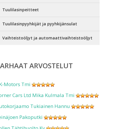
Tuulilasinpeitteet
Tuulilasinpyyhkijät ja pyyhkijänsulat
Vaihteistoöljyt ja automaattivaihteistoöljyt
PARHAAT ARVOSTELUT
K-Motors Tmi
orner Cars Ltd Mika Kulmala Tmi
utokorjaamo Tukiainen Hannu
einäjoen Pakoputki
ollen Tähtihuolto Ky