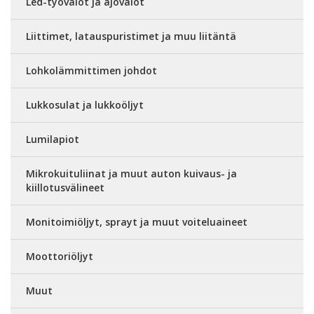
Led-työvalot ja ajovalot
Liittimet, latauspuristimet ja muu liitäntä
Lohkolämmittimen johdot
Lukkosulat ja lukkoöljyt
Lumilapiot
Mikrokuituliinat ja muut auton kuivaus- ja
kiillotusvälineet
Monitoimiöljyt, sprayt ja muut voiteluaineet
Moottoriöljyt
Muut