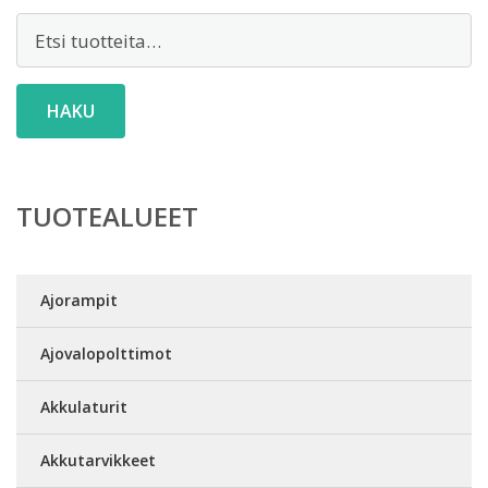
Etsi:
HAKU
TUOTEALUEET
Ajorampit
Ajovalopolttimot
Akkulaturit
Akkutarvikkeet