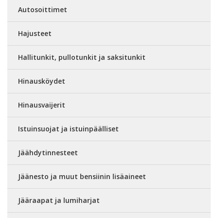
Autosoittimet
Hajusteet
Hallitunkit, pullotunkit ja saksitunkit
Hinausköydet
Hinausvaijerit
Istuinsuojat ja istuinpäälliset
Jäähdytinnesteet
Jäänesto ja muut bensiinin lisäaineet
Jääraapat ja lumiharjat