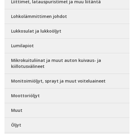
Liittimet, latauspuristimet ja muu liitäntä
Lohkolämmittimen johdot
Lukkosulat ja lukkoöljyt
Lumilapiot
Mikrokuituliinat ja muut auton kuivaus- ja
kiillotusvälineet
Monitoimiöljyt, sprayt ja muut voiteluaineet
Moottoriöljyt
Muut
Öljyt