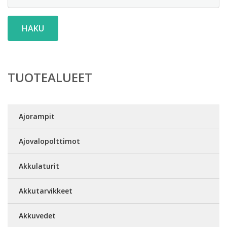
HAKU
TUOTEALUEET
Ajorampit
Ajovalopolttimot
Akkulaturit
Akkutarvikkeet
Akkuvedet