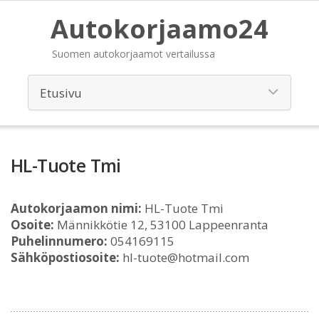
Autokorjaamo24
Suomen autokorjaamot vertailussa
HL-Tuote Tmi
Autokorjaamon nimi:
HL-Tuote Tmi
Osoite:
Männikkötie 12, 53100 Lappeenranta
Puhelinnumero:
054169115
Sähköpostiosoite:
hl-tuote@hotmail.com