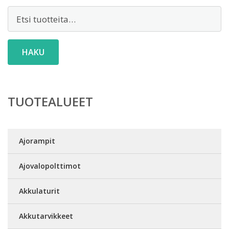
Etsi:
HAKU
TUOTEALUEET
Ajorampit
Ajovalopolttimot
Akkulaturit
Akkutarvikkeet