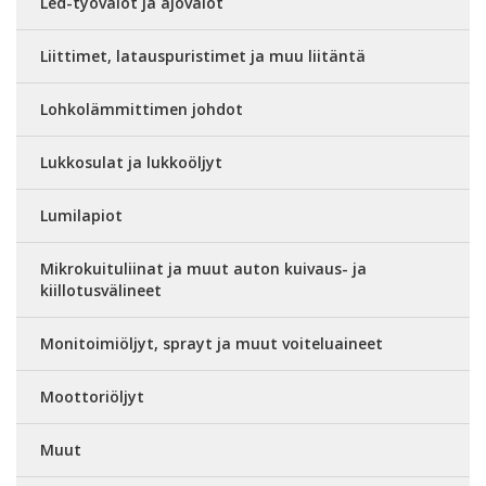
Led-työvalot ja ajovalot
Liittimet, latauspuristimet ja muu liitäntä
Lohkolämmittimen johdot
Lukkosulat ja lukkoöljyt
Lumilapiot
Mikrokuituliinat ja muut auton kuivaus- ja
kiillotusvälineet
Monitoimiöljyt, sprayt ja muut voiteluaineet
Moottoriöljyt
Muut