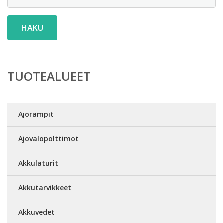
HAKU
TUOTEALUEET
Ajorampit
Ajovalopolttimot
Akkulaturit
Akkutarvikkeet
Akkuvedet