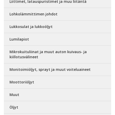
Liittimet, latauspuristimet ja muu liitäntä
Lohkolämmittimen johdot
Lukkosulat ja lukkoöljyt
Lumilapiot
Mikrokuituliinat ja muut auton kuivaus- ja
kiillotusvälineet
Monitoimiöljyt, sprayt ja muut voiteluaineet
Moottoriöljyt
Muut
Öljyt