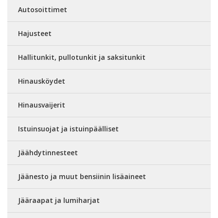
Autosoittimet
Hajusteet
Hallitunkit, pullotunkit ja saksitunkit
Hinausköydet
Hinausvaijerit
Istuinsuojat ja istuinpäälliset
Jäähdytinnesteet
Jäänesto ja muut bensiinin lisäaineet
Jääraapat ja lumiharjat