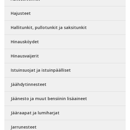
Hajusteet
Hallitunkit, pullotunkit ja saksitunkit
Hinausköydet
Hinausvaijerit
Istuinsuojat ja istuinpäälliset
Jäähdytinnesteet
Jäänesto ja muut bensiinin lisäaineet
Jääraapat ja lumiharjat
Jarrunesteet