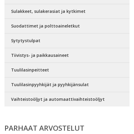
Sulakkeet, sulakerasiat ja kytkimet
Suodattimet ja polttoaineletkut
Sytytystulpat
Tiivistys- ja paikkausaineet
Tuulilasinpeitteet
Tuulilasinpyyhkijät ja pyyhkijänsulat
Vaihteistoöljyt ja automaattivaihteistoöljyt
PARHAAT ARVOSTELUT