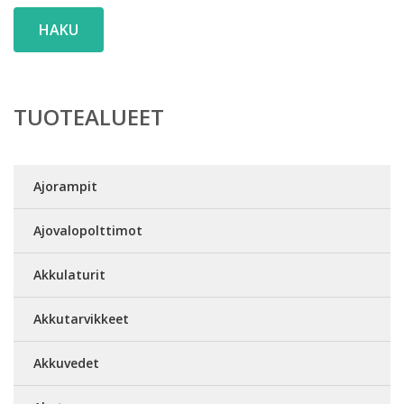
HAKU
TUOTEALUEET
Ajorampit
Ajovalopolttimot
Akkulaturit
Akkutarvikkeet
Akkuvedet