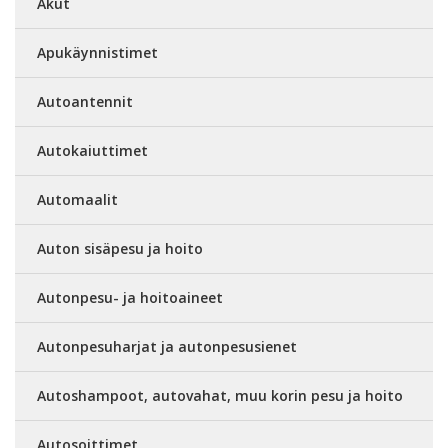
Akut
Apukäynnistimet
Autoantennit
Autokaiuttimet
Automaalit
Auton sisäpesu ja hoito
Autonpesu- ja hoitoaineet
Autonpesuharjat ja autonpesusienet
Autoshampoot, autovahat, muu korin pesu ja hoito
Autosoittimet