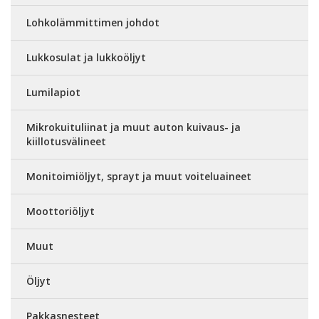
Lohkolämmittimen johdot
Lukkosulat ja lukkoöljyt
Lumilapiot
Mikrokuituliinat ja muut auton kuivaus- ja
kiillotusvälineet
Monitoimiöljyt, sprayt ja muut voiteluaineet
Moottoriöljyt
Muut
Öljyt
Pakkasnesteet