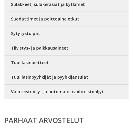
Sulakkeet, sulakerasiat ja kytkimet
Suodattimet ja polttoaineletkut
Sytytystulpat
Tiivistys- ja paikkausaineet
Tuulilasinpeitteet
Tuulilasinpyyhkijät ja pyyhkijänsulat
Vaihteistoöljyt ja automaattivaihteistoöljyt
PARHAAT ARVOSTELUT