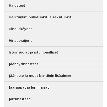
Hajusteet
Hallitunkit, pullotunkit ja saksitunkit
Hinausköydet
Hinausvaijerit
Istuinsuojat ja istuinpäälliset
Jäähdytinnesteet
Jäänesto ja muut bensiinin lisäaineet
Jääraapat ja lumiharjat
Jarrunesteet