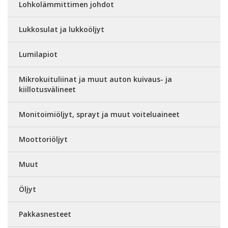
Lohkolämmittimen johdot
Lukkosulat ja lukkoöljyt
Lumilapiot
Mikrokuituliinat ja muut auton kuivaus- ja
kiillotusvälineet
Monitoimiöljyt, sprayt ja muut voiteluaineet
Moottoriöljyt
Muut
Öljyt
Pakkasnesteet