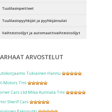
Tuulilasinpeitteet
Tuulilasinpyyhkijät ja pyyhkijänsulat
Vaihteistoöljyt ja automaattivaihteistoöljyt
PARHAAT ARVOSTELUT
utokorjaamo Tukiainen Hannu
K-Motors Tmi
orner Cars Ltd Mika Kulmala Tmi
mir Sherif Cars
einäjoen Pakoputki