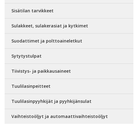
Sisätilan tarvikkeet
Sulakkeet, sulakerasiat ja kytkimet
Suodattimet ja polttoaineletkut
Sytytystulpat
Tiivistys- ja paikkausaineet
Tuulilasinpeitteet
Tuulilasinpyyhkijät ja pyyhkijänsulat
Vaihteistoöljyt ja automaattivaihteistoöljyt