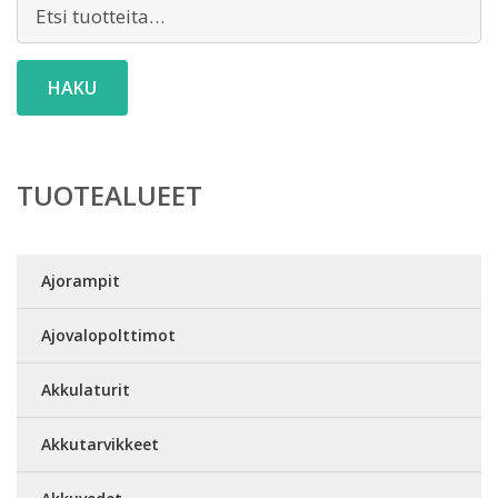
Etsi:
HAKU
TUOTEALUEET
Ajorampit
Ajovalopolttimot
Akkulaturit
Akkutarvikkeet