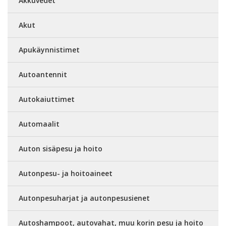
Akkuvedet
Akut
Apukäynnistimet
Autoantennit
Autokaiuttimet
Automaalit
Auton sisäpesu ja hoito
Autonpesu- ja hoitoaineet
Autonpesuharjat ja autonpesusienet
Autoshampoot, autovahat, muu korin pesu ja hoito