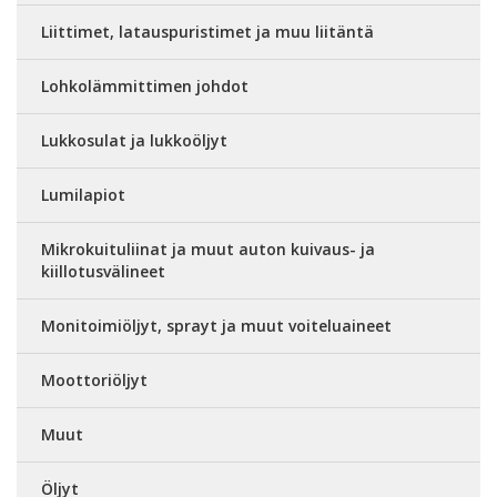
Liittimet, latauspuristimet ja muu liitäntä
Lohkolämmittimen johdot
Lukkosulat ja lukkoöljyt
Lumilapiot
Mikrokuituliinat ja muut auton kuivaus- ja
kiillotusvälineet
Monitoimiöljyt, sprayt ja muut voiteluaineet
Moottoriöljyt
Muut
Öljyt