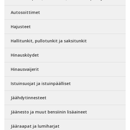
Autosoittimet
Hajusteet
Hallitunkit, pullotunkit ja saksitunkit
Hinausköydet
Hinausvaijerit
Istuinsuojat ja istuinpäälliset
Jäähdytinnesteet
Jäänesto ja muut bensiinin lisäaineet
Jääraapat ja lumiharjat