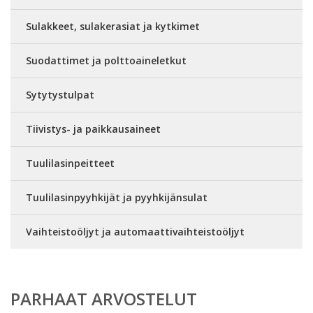
Sulakkeet, sulakerasiat ja kytkimet
Suodattimet ja polttoaineletkut
Sytytystulpat
Tiivistys- ja paikkausaineet
Tuulilasinpeitteet
Tuulilasinpyyhkijät ja pyyhkijänsulat
Vaihteistoöljyt ja automaattivaihteistoöljyt
PARHAAT ARVOSTELUT