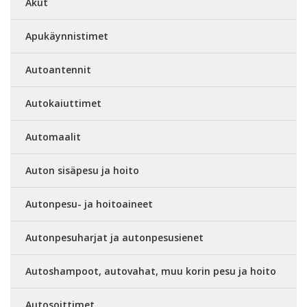
Akut
Apukäynnistimet
Autoantennit
Autokaiuttimet
Automaalit
Auton sisäpesu ja hoito
Autonpesu- ja hoitoaineet
Autonpesuharjat ja autonpesusienet
Autoshampoot, autovahat, muu korin pesu ja hoito
Autosoittimet