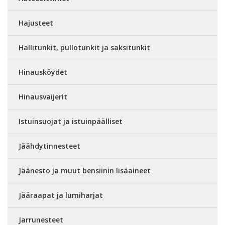
Hajusteet
Hallitunkit, pullotunkit ja saksitunkit
Hinausköydet
Hinausvaijerit
Istuinsuojat ja istuinpäälliset
Jäähdytinnesteet
Jäänesto ja muut bensiinin lisäaineet
Jääraapat ja lumiharjat
Jarrunesteet