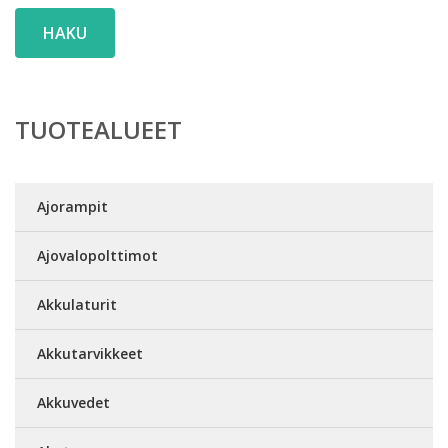
HAKU
TUOTEALUEET
Ajorampit
Ajovalopolttimot
Akkulaturit
Akkutarvikkeet
Akkuvedet