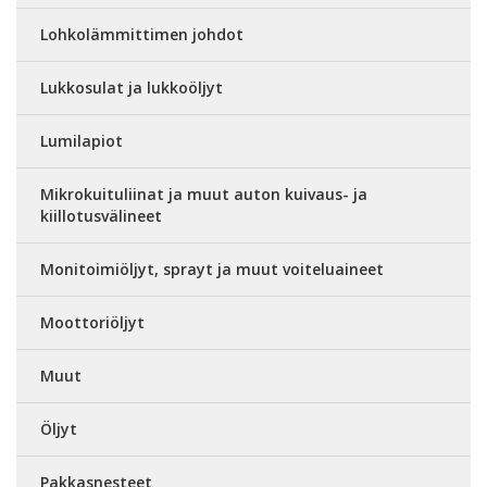
Lohkolämmittimen johdot
Lukkosulat ja lukkoöljyt
Lumilapiot
Mikrokuituliinat ja muut auton kuivaus- ja
kiillotusvälineet
Monitoimiöljyt, sprayt ja muut voiteluaineet
Moottoriöljyt
Muut
Öljyt
Pakkasnesteet