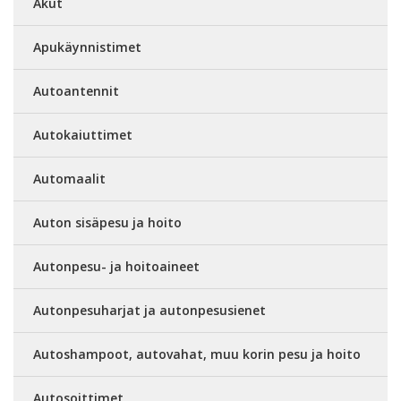
Akut
Apukäynnistimet
Autoantennit
Autokaiuttimet
Automaalit
Auton sisäpesu ja hoito
Autonpesu- ja hoitoaineet
Autonpesuharjat ja autonpesusienet
Autoshampoot, autovahat, muu korin pesu ja hoito
Autosoittimet