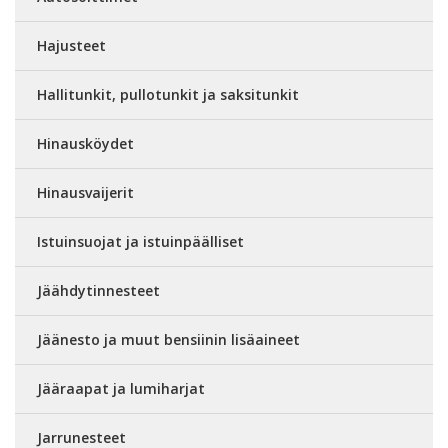
Hajusteet
Hallitunkit, pullotunkit ja saksitunkit
Hinausköydet
Hinausvaijerit
Istuinsuojat ja istuinpäälliset
Jäähdytinnesteet
Jäänesto ja muut bensiinin lisäaineet
Jääraapat ja lumiharjat
Jarrunesteet