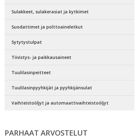
Sulakkeet, sulakerasiat ja kytkimet
Suodattimet ja polttoaineletkut
Sytytystulpat
Tiivistys- ja paikkausaineet
Tuulilasinpeitteet
Tuulilasinpyyhkijät ja pyyhkijänsulat
Vaihteistoöljyt ja automaattivaihteistoöljyt
PARHAAT ARVOSTELUT