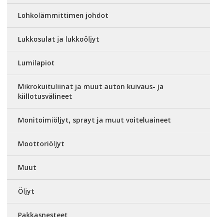
Lohkolämmittimen johdot
Lukkosulat ja lukkoöljyt
Lumilapiot
Mikrokuituliinat ja muut auton kuivaus- ja
kiillotusvälineet
Monitoimiöljyt, sprayt ja muut voiteluaineet
Moottoriöljyt
Muut
Öljyt
Pakkasnesteet