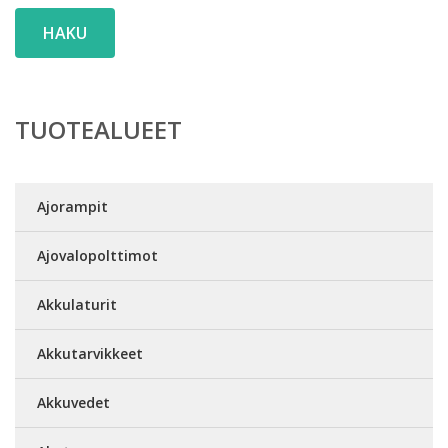
HAKU
TUOTEALUEET
Ajorampit
Ajovalopolttimot
Akkulaturit
Akkutarvikkeet
Akkuvedet