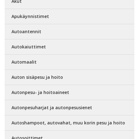
Akut
Apukäynnistimet
Autoantennit
Autokaiuttimet
Automaalit
Auton sisäpesu ja hoito
Autonpesu- ja hoitoaineet
Autonpesuharjat ja autonpesusienet
Autoshampoot, autovahat, muu korin pesu ja hoito
Autosoittimet