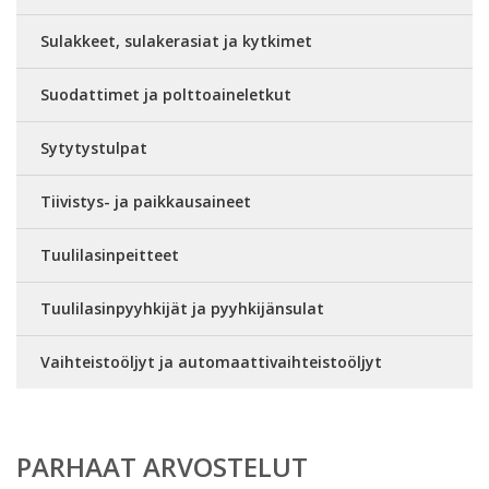
Sulakkeet, sulakerasiat ja kytkimet
Suodattimet ja polttoaineletkut
Sytytystulpat
Tiivistys- ja paikkausaineet
Tuulilasinpeitteet
Tuulilasinpyyhkijät ja pyyhkijänsulat
Vaihteistoöljyt ja automaattivaihteistoöljyt
PARHAAT ARVOSTELUT