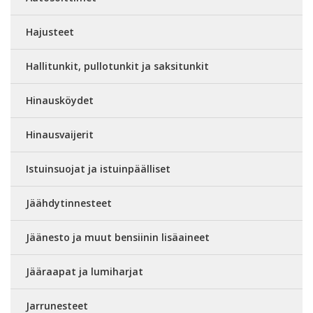
Hajusteet
Hallitunkit, pullotunkit ja saksitunkit
Hinausköydet
Hinausvaijerit
Istuinsuojat ja istuinpäälliset
Jäähdytinnesteet
Jäänesto ja muut bensiinin lisäaineet
Jääraapat ja lumiharjat
Jarrunesteet