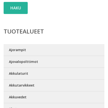
HAKU
TUOTEALUEET
Ajorampit
Ajovalopolttimot
Akkulaturit
Akkutarvikkeet
Akkuvedet