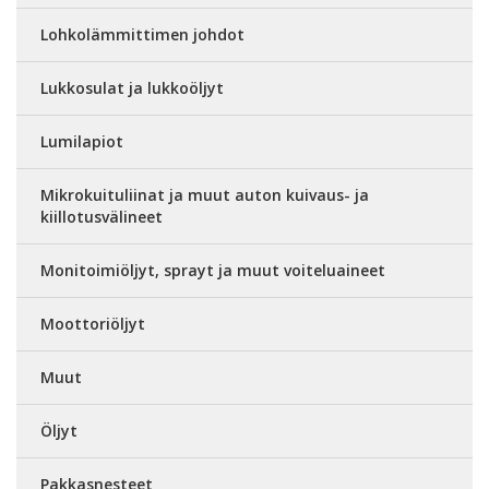
Lohkolämmittimen johdot
Lukkosulat ja lukkoöljyt
Lumilapiot
Mikrokuituliinat ja muut auton kuivaus- ja
kiillotusvälineet
Monitoimiöljyt, sprayt ja muut voiteluaineet
Moottoriöljyt
Muut
Öljyt
Pakkasnesteet