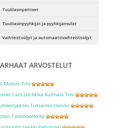
Tuulilasinpeitteet
Tuulilasinpyyhkijät ja pyyhkijänsulat
Vaihteistoöljyt ja automaattivaihteistoöljyt
PARHAAT ARVOSTELUT
K-Motors Tmi
orner Cars Ltd Mika Kulmala Tmi
utokorjaamo Tukiainen Hannu
ollen Tähtihuolto Ky
utohuolto Heikki Peltomäki