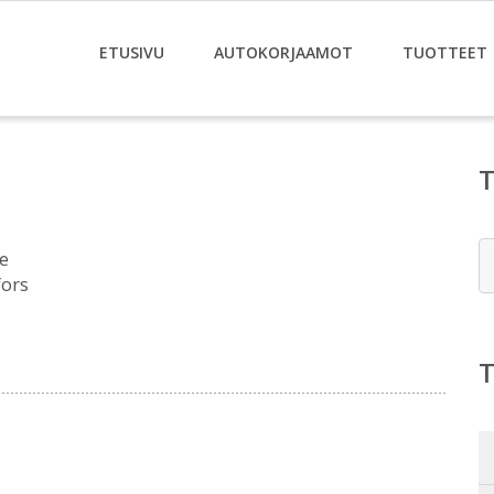
ETUSIVU
AUTOKORJAAMOT
TUOTTEET
E
e
fors