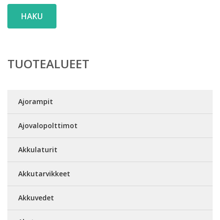
HAKU
TUOTEALUEET
Ajorampit
Ajovalopolttimot
Akkulaturit
Akkutarvikkeet
Akkuvedet