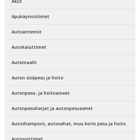
Akut
Apukäynnistimet
Autoantennit
Autokaiuttimet
Automaalit
Auton sisäpesu ja hoito
Autonpesu- ja hoitoaineet
Autonpesuharjat ja autonpesusienet
Autoshampoot, autovahat, muu korin pesu ja hoito
Autosoittimet