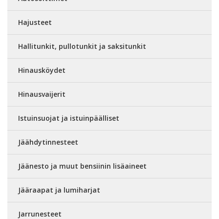
Hajusteet
Hallitunkit, pullotunkit ja saksitunkit
Hinausköydet
Hinausvaijerit
Istuinsuojat ja istuinpäälliset
Jäähdytinnesteet
Jäänesto ja muut bensiinin lisäaineet
Jääraapat ja lumiharjat
Jarrunesteet