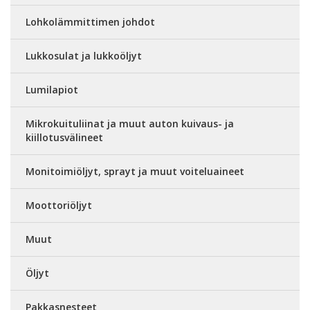
Lohkolämmittimen johdot
Lukkosulat ja lukkoöljyt
Lumilapiot
Mikrokuituliinat ja muut auton kuivaus- ja
kiillotusvälineet
Monitoimiöljyt, sprayt ja muut voiteluaineet
Moottoriöljyt
Muut
Öljyt
Pakkasnesteet