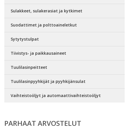
Sulakkeet, sulakerasiat ja kytkimet
Suodattimet ja polttoaineletkut
Sytytystulpat
Tiivistys- ja paikkausaineet
Tuulilasinpeitteet
Tuulilasinpyyhkijät ja pyyhkijänsulat
Vaihteistoöljyt ja automaattivaihteistoöljyt
PARHAAT ARVOSTELUT