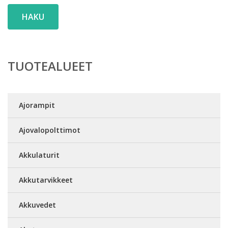
HAKU
TUOTEALUEET
Ajorampit
Ajovalopolttimot
Akkulaturit
Akkutarvikkeet
Akkuvedet