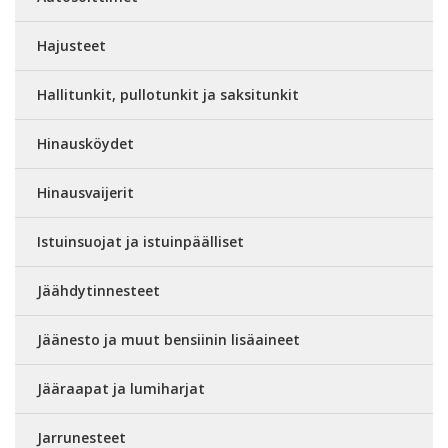
Hajusteet
Hallitunkit, pullotunkit ja saksitunkit
Hinausköydet
Hinausvaijerit
Istuinsuojat ja istuinpäälliset
Jäähdytinnesteet
Jäänesto ja muut bensiinin lisäaineet
Jääraapat ja lumiharjat
Jarrunesteet