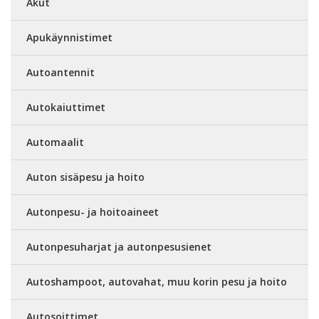
Akut
Apukäynnistimet
Autoantennit
Autokaiuttimet
Automaalit
Auton sisäpesu ja hoito
Autonpesu- ja hoitoaineet
Autonpesuharjat ja autonpesusienet
Autoshampoot, autovahat, muu korin pesu ja hoito
Autosoittimet