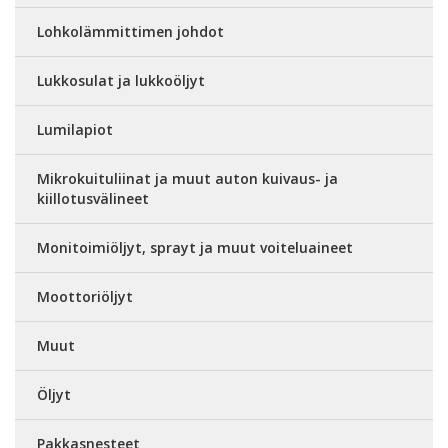
Lohkolämmittimen johdot
Lukkosulat ja lukkoöljyt
Lumilapiot
Mikrokuituliinat ja muut auton kuivaus- ja
kiillotusvälineet
Monitoimiöljyt, sprayt ja muut voiteluaineet
Moottoriöljyt
Muut
Öljyt
Pakkasnesteet