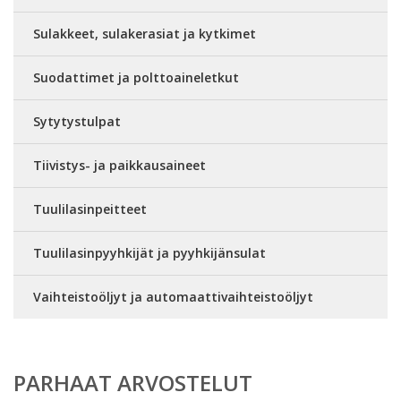
Sulakkeet, sulakerasiat ja kytkimet
Suodattimet ja polttoaineletkut
Sytytystulpat
Tiivistys- ja paikkausaineet
Tuulilasinpeitteet
Tuulilasinpyyhkijät ja pyyhkijänsulat
Vaihteistoöljyt ja automaattivaihteistoöljyt
PARHAAT ARVOSTELUT