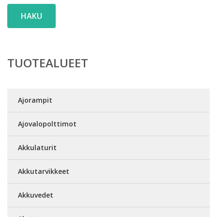
HAKU
TUOTEALUEET
Ajorampit
Ajovalopolttimot
Akkulaturit
Akkutarvikkeet
Akkuvedet