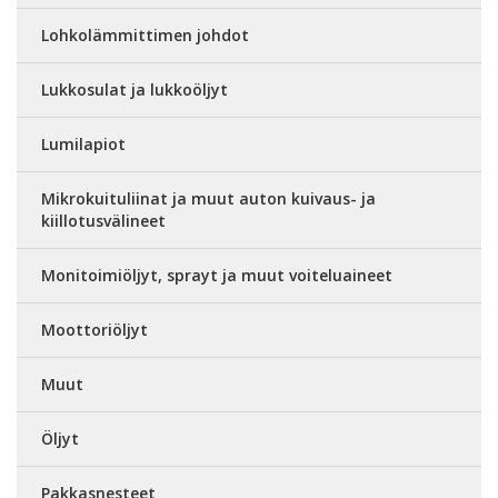
Lohkolämmittimen johdot
Lukkosulat ja lukkoöljyt
Lumilapiot
Mikrokuituliinat ja muut auton kuivaus- ja
kiillotusvälineet
Monitoimiöljyt, sprayt ja muut voiteluaineet
Moottoriöljyt
Muut
Öljyt
Pakkasnesteet