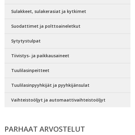
Sulakkeet, sulakerasiat ja kytkimet
Suodattimet ja polttoaineletkut
Sytytystulpat
Tiivistys- ja paikkausaineet
Tuulilasinpeitteet
Tuulilasinpyyhkijät ja pyyhkijänsulat
Vaihteistoöljyt ja automaattivaihteistoöljyt
PARHAAT ARVOSTELUT