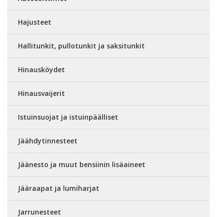
Hajusteet
Hallitunkit, pullotunkit ja saksitunkit
Hinausköydet
Hinausvaijerit
Istuinsuojat ja istuinpäälliset
Jäähdytinnesteet
Jäänesto ja muut bensiinin lisäaineet
Jääraapat ja lumiharjat
Jarrunesteet