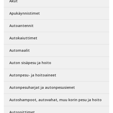
Akut
Apukäynnistimet
Autoantennit
Autokaiuttimet
Automaalit
Auton sisäpesu ja hoito
Autonpesu- ja hoitoaineet
Autonpesuharjat ja autonpesusienet
Autoshampoot, autovahat, muu korin pesu ja hoito
Autosoittimet