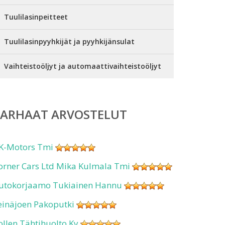
Tuulilasinpeitteet
Tuulilasinpyyhkijät ja pyyhkijänsulat
Vaihteistoöljyt ja automaattivaihteistoöljyt
PARHAAT ARVOSTELUT
K-Motors Tmi
orner Cars Ltd Mika Kulmala Tmi
utokorjaamo Tukiainen Hannu
einäjoen Pakoputki
ollen Tähtihuolto Ky