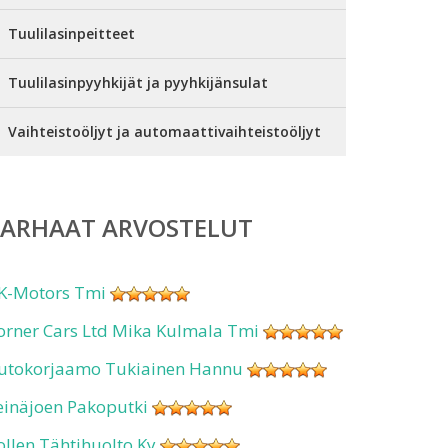
Tuulilasinpeitteet
Tuulilasinpyyhkijät ja pyyhkijänsulat
Vaihteistoöljyt ja automaattivaihteistoöljyt
PARHAAT ARVOSTELUT
K-Motors Tmi
orner Cars Ltd Mika Kulmala Tmi
utokorjaamo Tukiainen Hannu
einäjoen Pakoputki
ollen Tähtihuolto Ky