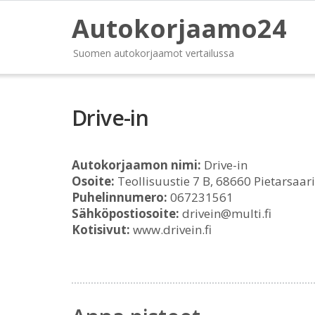
Autokorjaamo24
Suomen autokorjaamot vertailussa
Drive-in
Autokorjaamon nimi:
Drive-in
Osoite:
Teollisuustie 7 B, 68660 Pietarsaari
Puhelinnumero:
067231561
Sähköpostiosoite:
drivein@multi.fi
Kotisivut:
www.drivein.fi