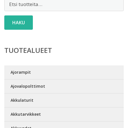
Etsi:
HAKU
TUOTEALUEET
Ajorampit
Ajovalopolttimot
Akkulaturit
Akkutarvikkeet