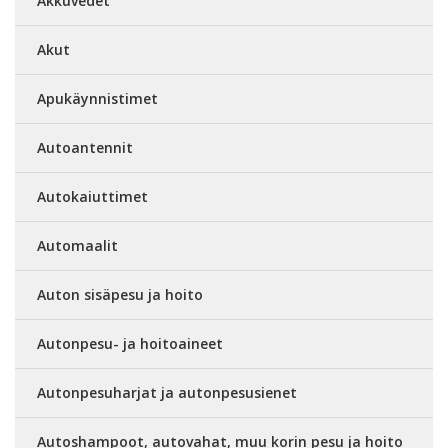
Akkuvedet
Akut
Apukäynnistimet
Autoantennit
Autokaiuttimet
Automaalit
Auton sisäpesu ja hoito
Autonpesu- ja hoitoaineet
Autonpesuharjat ja autonpesusienet
Autoshampoot, autovahat, muu korin pesu ja hoito