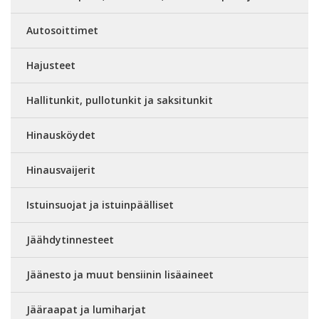
Autosoittimet
Hajusteet
Hallitunkit, pullotunkit ja saksitunkit
Hinausköydet
Hinausvaijerit
Istuinsuojat ja istuinpäälliset
Jäähdytinnesteet
Jäänesto ja muut bensiinin lisäaineet
Jääraapat ja lumiharjat