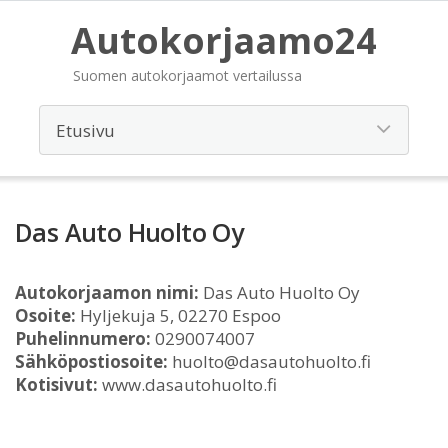
Autokorjaamo24
Suomen autokorjaamot vertailussa
Das Auto Huolto Oy
Autokorjaamon nimi:
Das Auto Huolto Oy
Osoite:
Hyljekuja 5, 02270 Espoo
Puhelinnumero:
0290074007
Sähköpostiosoite:
huolto@dasautohuolto.fi
Kotisivut:
www.dasautohuolto.fi