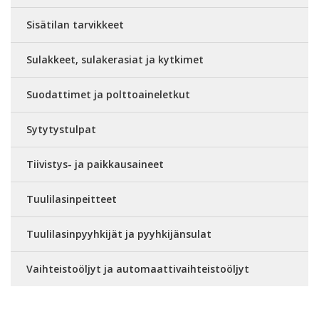
Sisätilan tarvikkeet
Sulakkeet, sulakerasiat ja kytkimet
Suodattimet ja polttoaineletkut
Sytytystulpat
Tiivistys- ja paikkausaineet
Tuulilasinpeitteet
Tuulilasinpyyhkijät ja pyyhkijänsulat
Vaihteistoöljyt ja automaattivaihteistoöljyt