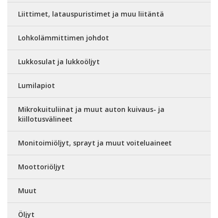
Liittimet, latauspuristimet ja muu liitäntä
Lohkolämmittimen johdot
Lukkosulat ja lukkoöljyt
Lumilapiot
Mikrokuituliinat ja muut auton kuivaus- ja
kiillotusvälineet
Monitoimiöljyt, sprayt ja muut voiteluaineet
Moottoriöljyt
Muut
Öljyt