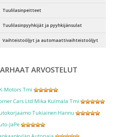
Tuulilasinpeitteet
Tuulilasinpyyhkijät ja pyyhkijänsulat
Vaihteistoöljyt ja automaattivaihteistoöljyt
PARHAAT ARVOSTELUT
K-Motors Tmi
orner Cars Ltd Mika Kulmala Tmi
utokorjaamo Tukiainen Hannu
uto-JaPe
ankaankylän Autopaja