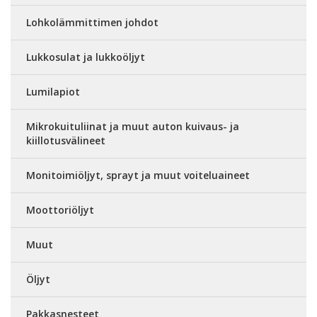
Lohkolämmittimen johdot
Lukkosulat ja lukkoöljyt
Lumilapiot
Mikrokuituliinat ja muut auton kuivaus- ja
kiillotusvälineet
Monitoimiöljyt, sprayt ja muut voiteluaineet
Moottoriöljyt
Muut
Öljyt
Pakkasnesteet