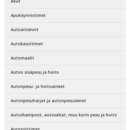
Akut
Apukäynnistimet
Autoantennit
Autokaiuttimet
Automaalit
Auton sisäpesu ja hoito
Autonpesu- ja hoitoaineet
Autonpesuharjat ja autonpesusienet
Autoshampoot, autovahat, muu korin pesu ja hoito
Autosoittimet