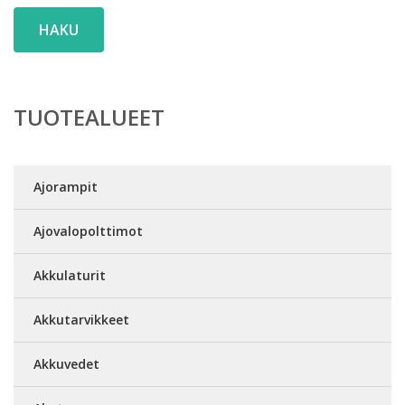
HAKU
TUOTEALUEET
Ajorampit
Ajovalopolttimot
Akkulaturit
Akkutarvikkeet
Akkuvedet