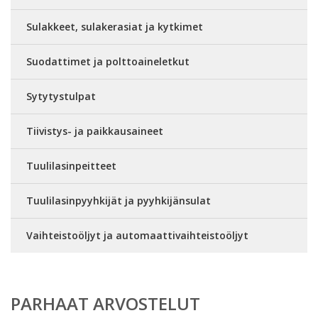
Sulakkeet, sulakerasiat ja kytkimet
Suodattimet ja polttoaineletkut
Sytytystulpat
Tiivistys- ja paikkausaineet
Tuulilasinpeitteet
Tuulilasinpyyhkijät ja pyyhkijänsulat
Vaihteistoöljyt ja automaattivaihteistoöljyt
PARHAAT ARVOSTELUT