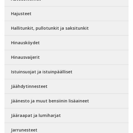
Hajusteet
Hallitunkit, pullotunkit ja saksitunkit
Hinausköydet
Hinausvaijerit
Istuinsuojat ja istuinpäälliset
Jäähdytinnesteet
Jäänesto ja muut bensiinin lisäaineet
Jääraapat ja lumiharjat
Jarrunesteet