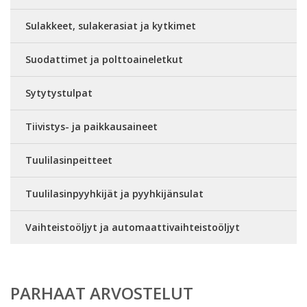
Sulakkeet, sulakerasiat ja kytkimet
Suodattimet ja polttoaineletkut
Sytytystulpat
Tiivistys- ja paikkausaineet
Tuulilasinpeitteet
Tuulilasinpyyhkijät ja pyyhkijänsulat
Vaihteistoöljyt ja automaattivaihteistoöljyt
PARHAAT ARVOSTELUT