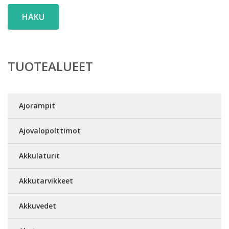
HAKU
TUOTEALUEET
Ajorampit
Ajovalopolttimot
Akkulaturit
Akkutarvikkeet
Akkuvedet