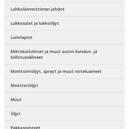
Lohkolämmittimen johdot
Lukkosulat ja lukkoöljyt
Lumilapiot
Mikrokuituliinat ja muut auton kuivaus- ja
kiillotusvälineet
Monitoimiöljyt, sprayt ja muut voiteluaineet
Moottoriöljyt
Muut
Öljyt
Pakkasnesteet