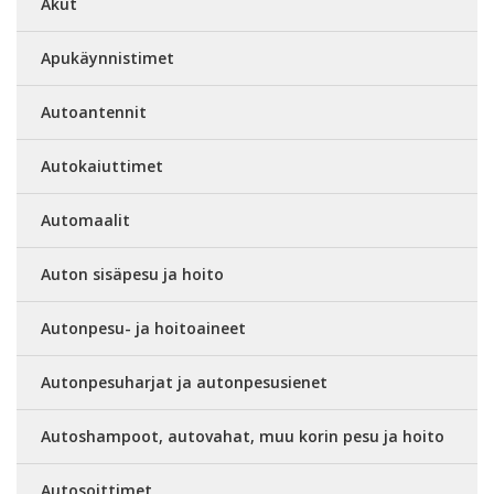
Akut
Apukäynnistimet
Autoantennit
Autokaiuttimet
Automaalit
Auton sisäpesu ja hoito
Autonpesu- ja hoitoaineet
Autonpesuharjat ja autonpesusienet
Autoshampoot, autovahat, muu korin pesu ja hoito
Autosoittimet