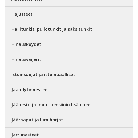
Hajusteet
Hallitunkit, pullotunkit ja saksitunkit
Hinausköydet
Hinausvaijerit
Istuinsuojat ja istuinpäälliset
Jäähdytinnesteet
Jäänesto ja muut bensiinin lisäaineet
Jääraapat ja lumiharjat
Jarrunesteet