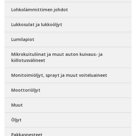
Lohkolämmittimen johdot
Lukkosulat ja lukkoöljyt
Lumilapiot
Mikrokuituliinat ja muut auton kuivaus- ja
kiillotusvälineet
Monitoimiöljyt, sprayt ja muut voiteluaineet
Moottoriöljyt
Muut
Öljyt
Pakkasnesteet