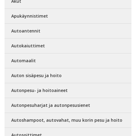
Akut
Apukäynnistimet
Autoantennit
Autokaiuttimet
Automaalit
Auton sisäpesu ja hoito
Autonpesu- ja hoitoaineet
Autonpesuharjat ja autonpesusienet
Autoshampoot, autovahat, muu korin pesu ja hoito
Autosoittimet