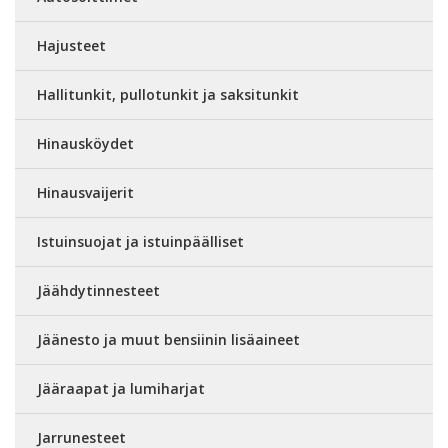
Hajusteet
Hallitunkit, pullotunkit ja saksitunkit
Hinausköydet
Hinausvaijerit
Istuinsuojat ja istuinpäälliset
Jäähdytinnesteet
Jäänesto ja muut bensiinin lisäaineet
Jääraapat ja lumiharjat
Jarrunesteet