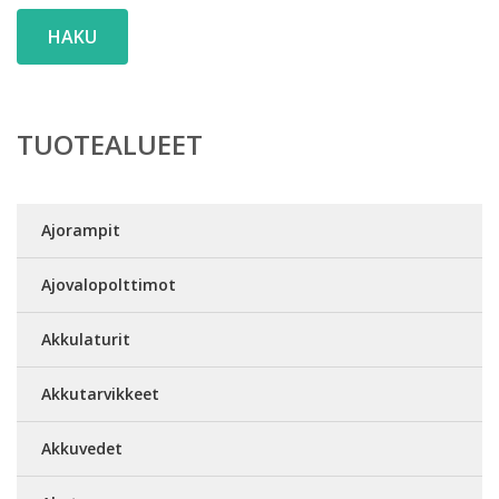
HAKU
TUOTEALUEET
Ajorampit
Ajovalopolttimot
Akkulaturit
Akkutarvikkeet
Akkuvedet