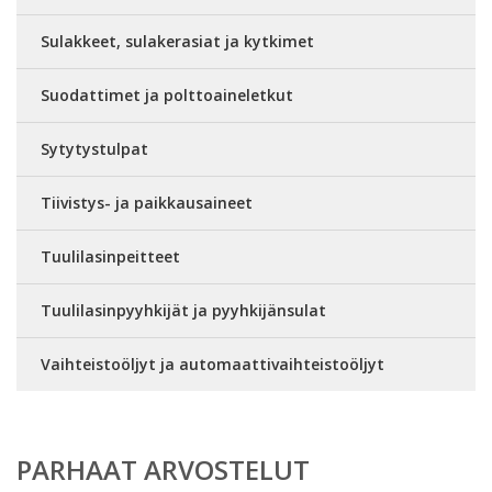
Sulakkeet, sulakerasiat ja kytkimet
Suodattimet ja polttoaineletkut
Sytytystulpat
Tiivistys- ja paikkausaineet
Tuulilasinpeitteet
Tuulilasinpyyhkijät ja pyyhkijänsulat
Vaihteistoöljyt ja automaattivaihteistoöljyt
PARHAAT ARVOSTELUT