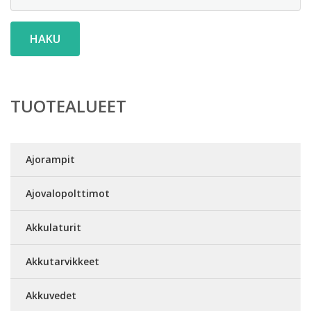
HAKU
TUOTEALUEET
Ajorampit
Ajovalopolttimot
Akkulaturit
Akkutarvikkeet
Akkuvedet