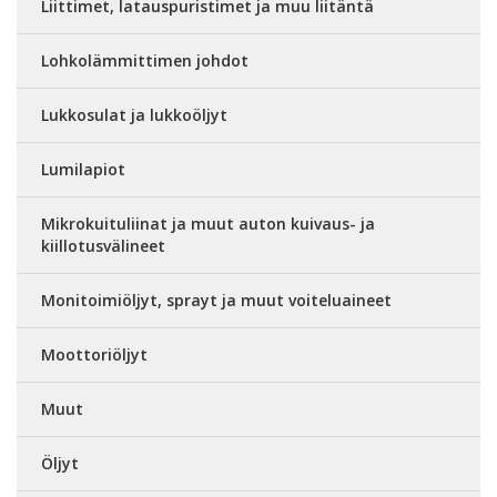
Liittimet, latauspuristimet ja muu liitäntä
Lohkolämmittimen johdot
Lukkosulat ja lukkoöljyt
Lumilapiot
Mikrokuituliinat ja muut auton kuivaus- ja
kiillotusvälineet
Monitoimiöljyt, sprayt ja muut voiteluaineet
Moottoriöljyt
Muut
Öljyt