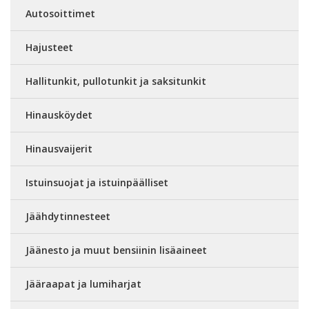
Autosoittimet
Hajusteet
Hallitunkit, pullotunkit ja saksitunkit
Hinausköydet
Hinausvaijerit
Istuinsuojat ja istuinpäälliset
Jäähdytinnesteet
Jäänesto ja muut bensiinin lisäaineet
Jääraapat ja lumiharjat