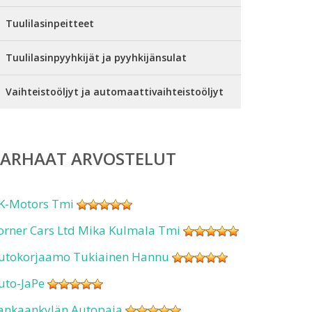
Tuulilasinpeitteet
Tuulilasinpyyhkijät ja pyyhkijänsulat
Vaihteistoöljyt ja automaattivaihteistoöljyt
PARHAAT ARVOSTELUT
K-Motors Tmi
orner Cars Ltd Mika Kulmala Tmi
utokorjaamo Tukiainen Hannu
uto-JaPe
ankaankylän Autopaja