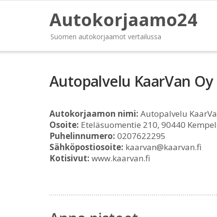
Autokorjaamo24
Suomen autokorjaamot vertailussa
Autopalvelu KaarVan Oy
Autokorjaamon nimi:
Autopalvelu KaarVa
Osoite:
Eteläsuomentie 210, 90440 Kempel
Puhelinnumero:
0207622295
Sähköpostiosoite:
kaarvan@kaarvan.fi
Kotisivut:
www.kaarvan.fi