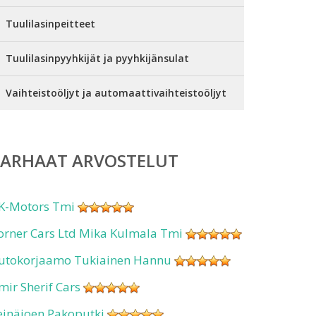
Tuulilasinpeitteet
Tuulilasinpyyhkijät ja pyyhkijänsulat
Vaihteistoöljyt ja automaattivaihteistoöljyt
PARHAAT ARVOSTELUT
K-Motors Tmi
orner Cars Ltd Mika Kulmala Tmi
utokorjaamo Tukiainen Hannu
mir Sherif Cars
einäjoen Pakoputki