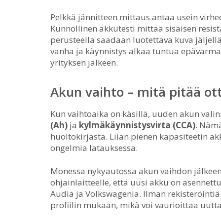
Pelkkä jännitteen mittaus antaa usein virhe
Kunnollinen akkutesti mittaa sisäisen resis
perusteella saadaan luotettava kuva jäljellä 
vanha ja käynnistys alkaa tuntua epävarmalt
yrityksen jälkeen.
Akun vaihto – mitä pitää o
Kun vaihtoaika on käsillä, uuden akun val
(Ah)
ja
kylmäkäynnistysvirta (CCA)
. Nämä
huoltokirjasta. Liian pienen kapasiteetin a
ongelmia latauksessa.
Monessa nykyautossa akun vaihdon jälkeen p
ohjainlaitteelle, että uusi akku on asennet
Audia ja Volkswagenia. Ilman rekisteröinti
profiilin mukaan, mikä voi vaurioittaa uutt