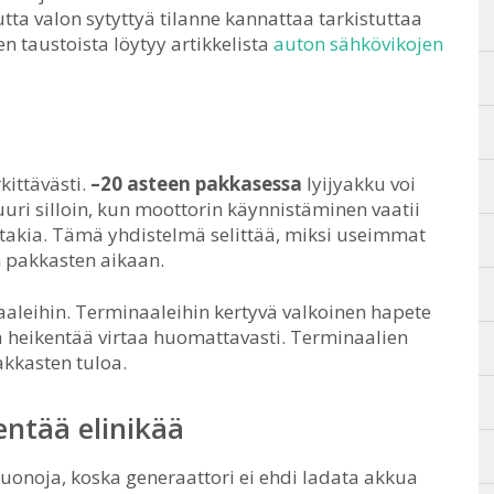
ta valon sytyttyä tilanne kannattaa tarkistuttaa
n taustoista löytyy artikkelista
auton sähkövikojen
ittävästi.
–20 asteen pakkasessa
lyijyakku voi
uri silloin, kun moottorin käynnistäminen vaatii
takia. Tämä yhdistelmä selittää, miksi useimmat
 pakkasten aikaan.
aleihin. Terminaaleihin kertyvä valkoinen hapete
ja heikentää virtaa huomattavasti. Terminaalien
akkasten tuloa.
entää elinikää
uonoja, koska generaattori ei ehdi ladata akkua