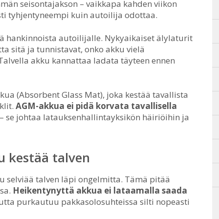
män seisontajakson – vaikkapa kahden viikon
i tyhjentyneempi kuin autoilija odottaa.
 hankinnoista autoilijalle. Nykyaikaiset älylaturit
 sitä ja tunnistavat, onko akku vielä
 Talvella akku kannattaa ladata täyteen ennen
ua (Absorbent Glass Mat), joka kestää tavallista
lit.
AGM-akkua ei pidä korvata tavallisella
– se johtaa latauksenhallintayksikön häiriöihin ja
u kestää talven
ku selviää talven läpi ongelmitta. Tämä pitää
ssa.
Heikentynyttä akkua ei lataamalla saada
mutta purkautuu pakkasolosuhteissa silti nopeasti