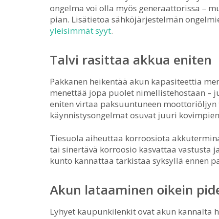
ongelma voi olla myös generaattorissa – mut
pian. Lisätietoa sähköjärjestelmän ongelmie
yleisimmät syyt
.
Talvi rasittaa akkua eniten
Pakkanen heikentää akun kapasiteettia merk
menettää jopa puolet nimellistehostaan – ju
eniten virtaa paksuuntuneen moottoriöljyn 
käynnistysongelmat osuvat juuri kovimpien
Tiesuola aiheuttaa korroosiota akkutermina
tai sinertävä korroosio kasvattaa vastusta 
kunto kannattaa tarkistaa syksyllä ennen p
Akun lataaminen oikein pid
Lyhyet kaupunkilenkit ovat akun kannalta h