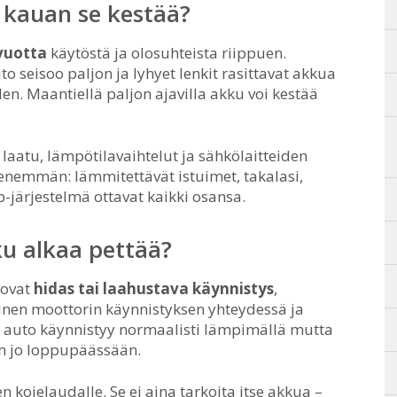
 kauan se kestää?
vuotta
käytöstä ja olosuhteista riippuen.
 seisoo paljon ja lyhyet lenkit rasittavat akkua
den. Maantiellä paljon ajavilla akku voi kestää
 laatu, lämpötilavaihtelut ja sähkölaitteiden
enemmän: lämmitettävät istuimet, takalasi,
p-järjestelmä ottavat kaikki osansa.
ku alkaa pettää?
 ovat
hidas tai laahustava käynnistys
,
nen moottorin käynnistyksen yhteydessä ja
os auto käynnistyy normaalisti lämpimällä mutta
on jo loppupäässään.
kojelaudalle. Se ei aina tarkoita itse akkua –