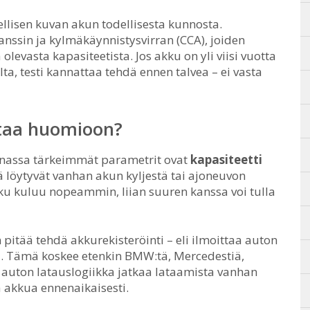
ellisen kuvan akun todellisesta kunnosta.
tanssin ja kylmäkäynnistysvirran (CCA), joiden
olevasta kapasiteetista. Jos akku on yli viisi vuotta
a, testi kannattaa tehdä ennen talvea – ei vasta
ttaa huomioon?
innassa tärkeimmät parametrit ovat
kapasiteetti
 löytyvät vanhan akun kyljestä tai ajoneuvon
kku kuluu nopeammin, liian suuren kanssa voi tulla
itää tehdä akkurekisteröinti – eli ilmoittaa auton
tu. Tämä koskee etenkin BMW:tä, Mercedestiä,
ä auton latauslogiikka jatkaa lataamista vanhan
a akkua ennenaikaisesti.