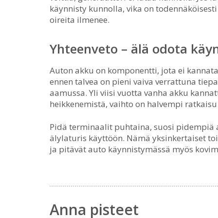
käynnisty kunnolla, vika on todennäköisesti
oireita ilmenee.
Yhteenveto – älä odota käyn
Auton akku on komponentti, jota ei kannata 
ennen talvea on pieni vaiva verrattuna tie
aamussa. Yli viisi vuotta vanha akku kannatt
heikkenemistä, vaihto on halvempi ratkaisu 
Pidä terminaalit puhtaina, suosi pidempiä a
älylaturis käyttöön. Nämä yksinkertaiset to
ja pitävät auto käynnistymässä myös kov
Anna pisteet