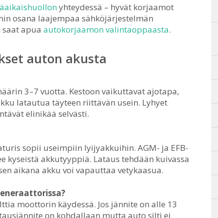
äaikaishuollon
yhteydessä – hyvät korjaamot
oihin osana laajempaa sähköjärjestelmän
n saat apua
autokorjaamon valintaoppaasta
.
kset auton akusta
määrin 3–7 vuotta. Kestoon vaikuttavat ajotapa,
akku latautua täyteen riittävän usein. Lyhyet
tävät elinikää selvästi.
laturis sopii useimpiin lyijyakkuihin. AGM- ja EFB-
kee kyseistä akkutyyppiä. Lataus tehdään kuivassa
ksen aikana akku voi vapauttaa vetykaasua.
generaattorissa?
ttia moottorin käydessä. Jos jännite on alle 13
latausjännite on kohdallaan mutta auto silti ei