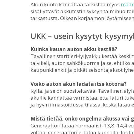
Akun kunto kannattaa tarkistaa myös
määr
sisällyttävät akkutestin syksyn talmihuolt
tarkastusta. Oikean korjaamon löytämisee
UKK – usein kysytyt kysymy
Kuinka kauan auton akku kestää?
Tavallinen starttieri-lyijyakku kestää keski
talvikeli, auton sähkökuorma ja se, ehtiikö 
kaupunkilenkit ja pitkät seisontajaksot lyhen
Voiko auton akun ladata itse kotona?
Kyllä, ja se on suositeltavaa. Tavallinen äly
akuille kannattaa varmistaa, että laturi tu
ja hyvin ilmastoidussa tilassa, koska latau
Mistä tietää, onko ongelma akussa vai 
Generaattori lataa normaalisti 13,8–14,4 vol
volttia, generaattori ei lataa kunnolla. Jos 