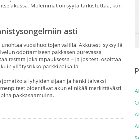
 itse akussa. Molemmat on syytä tarkistuttaa, kun
nistysongelmiin asti
unohtaa vuosihuoltojen välillä. Akkutesti syksyllä
palvelun odottamiseen pakkasen purevassa
aa testata joka tapauksessa – ja jos testi osoittaa
kuin yllätysrikko parkkipaikalla.
jomatkoja lyhyiden sijaan ja hanki talveksi
imenpiteet pidentävät akun elinikää merkittävästi
A
impina pakkasaamuina.
C
A
A
S