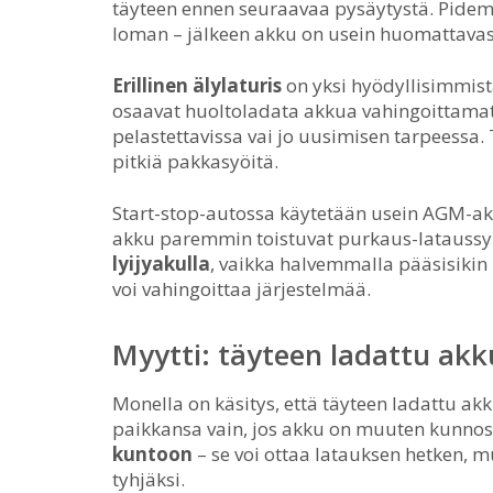
täyteen ennen seuraavaa pysäytystä. Pidem
loman – jälkeen akku on usein huomattavast
Erillinen älylaturis
on yksi hyödyllisimmistä
osaavat huoltoladata akkua vahingoittamatta
pelastettavissa vai jo uusimisen tarpeessa.
pitkiä pakkasyöitä.
Start-stop-autossa käytetään usein AGM-akk
akku paremmin toistuvat purkaus-lataussyk
lyijyakulla
, vaikka halvemmalla pääsisikin 
voi vahingoittaa järjestelmää.
Myytti: täyteen ladattu akk
Monella on käsitys, että täyteen ladattu ak
paikkansa vain, jos akku on muuten kunno
kuntoon
– se voi ottaa latauksen hetken, 
tyhjäksi.