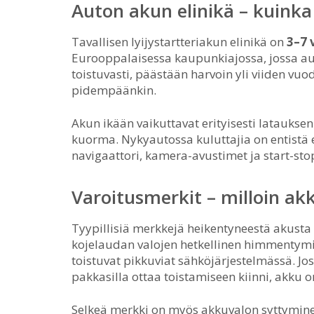
Auton akun elinikä – kuinka
Tavallisen lyijystartteriakun elinikä on
3–7 
Eurooppalaisessa kaupunkiajossa, jossa auto
toistuvasti, päästään harvoin yli viiden vuo
pidempäänkin.
Akun ikään vaikuttavat erityisesti latauksen
kuorma. Nykyautossa kuluttajia on entistä 
navigaattori, kamera-avustimet ja start-sto
Varoitusmerkit – milloin ak
Tyypillisiä merkkejä heikentyneestä akusta
kojelaudan valojen hetkellinen himmentymi
toistuvat pikkuviat sähköjärjestelmässä. J
pakkasilla ottaa toistamiseen kiinni, akku 
Selkeä merkki on myös akkuvalon syttyminen 