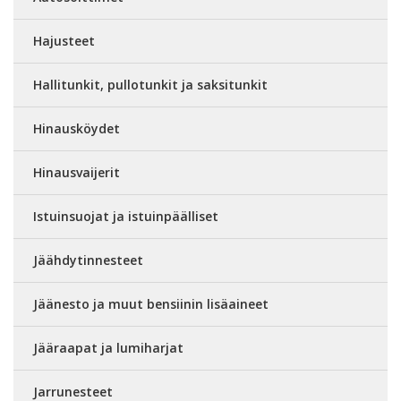
Hajusteet
Hallitunkit, pullotunkit ja saksitunkit
Hinausköydet
Hinausvaijerit
Istuinsuojat ja istuinpäälliset
Jäähdytinnesteet
Jäänesto ja muut bensiinin lisäaineet
Jääraapat ja lumiharjat
Jarrunesteet