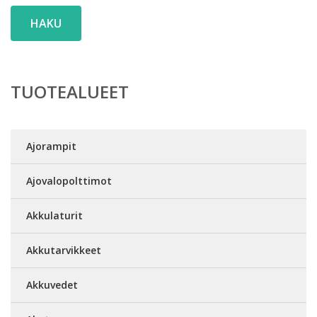
HAKU
TUOTEALUEET
Ajorampit
Ajovalopolttimot
Akkulaturit
Akkutarvikkeet
Akkuvedet