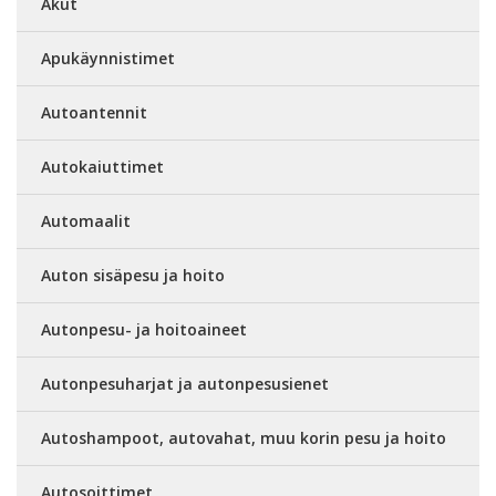
Akut
Apukäynnistimet
Autoantennit
Autokaiuttimet
Automaalit
Auton sisäpesu ja hoito
Autonpesu- ja hoitoaineet
Autonpesuharjat ja autonpesusienet
Autoshampoot, autovahat, muu korin pesu ja hoito
Autosoittimet