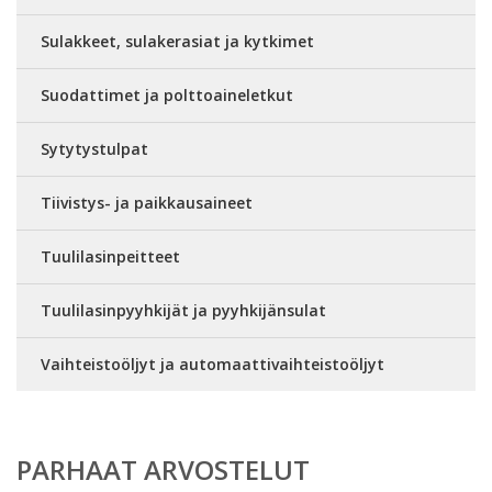
Sulakkeet, sulakerasiat ja kytkimet
Suodattimet ja polttoaineletkut
Sytytystulpat
Tiivistys- ja paikkausaineet
Tuulilasinpeitteet
Tuulilasinpyyhkijät ja pyyhkijänsulat
Vaihteistoöljyt ja automaattivaihteistoöljyt
PARHAAT ARVOSTELUT