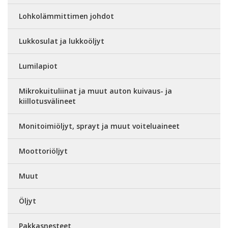
Lohkolämmittimen johdot
Lukkosulat ja lukkoöljyt
Lumilapiot
Mikrokuituliinat ja muut auton kuivaus- ja
kiillotusvälineet
Monitoimiöljyt, sprayt ja muut voiteluaineet
Moottoriöljyt
Muut
Öljyt
Pakkasnesteet