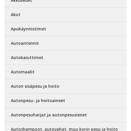
Akkuvedet
Akut
Apukäynnistimet
Autoantennit
Autokaiuttimet
Automaalit
Auton sisäpesu ja hoito
Autonpesu- ja hoitoaineet
Autonpesuharjat ja autonpesusienet
Autoshampoot, autovahat, muu korin pesu ja hoito