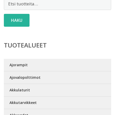
Etsi:
HAKU
TUOTEALUEET
Ajorampit
Ajovalopolttimot
Akkulaturit
Akkutarvikkeet