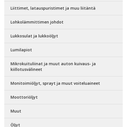
Liittimet, latauspuristimet ja muu liitäntä
Lohkolämmittimen johdot
Lukkosulat ja lukkoöljyt
Lumilapiot
Mikrokuituliinat ja muut auton kuivaus- ja
kiillotusvälineet
Monitoimiöljyt, sprayt ja muut voiteluaineet
Moottoriöljyt
Muut
Öljyt