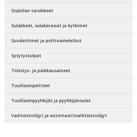
Sisätilan tarvikkeet
Sulakkeet, sulakerasiat ja kytkimet
Suodattimet ja polttoaineletkut
Sytytystulpat
Tiivistys- ja paikkausaineet
Tuulilasinpeitteet
Tuulilasinpyyhkijät ja pyyhkijänsulat
Vaihteistoöljyt ja automaattivaihteistoöljyt