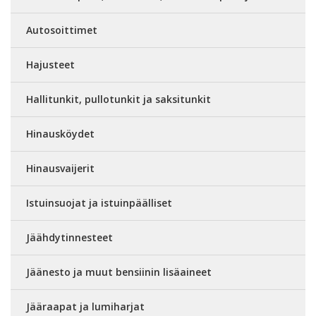
Autosoittimet
Hajusteet
Hallitunkit, pullotunkit ja saksitunkit
Hinausköydet
Hinausvaijerit
Istuinsuojat ja istuinpäälliset
Jäähdytinnesteet
Jäänesto ja muut bensiinin lisäaineet
Jääraapat ja lumiharjat